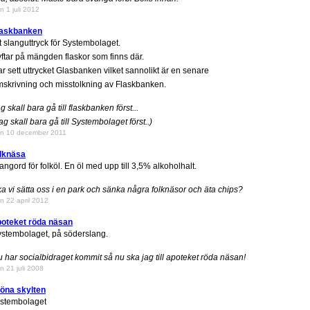
n 1 juli 2012
laskbanken
t slanguttryck för Systembolaget.
ftar på mängden flaskor som finns där.
r sett uttrycket Glasbanken vilket sannolikt är en senare
skrivning och misstolkning av Flaskbanken.
g skall bara gå till flaskbanken först...
ag skall bara gå till Systembolaget först..)
n 10 december 2011
olknäsa
angord för folköl. En öl med upp till 3,5% alkoholhalt.
a vi sätta oss i en park och sänka några folknäsor och äta chips?
n 22 april 2012
poteket röda näsan
stembolaget, på söderslang.
 har socialbidraget kommit så nu ska jag till apoteket röda näsan!
n 21 juli 2008
öna skylten
ystembolaget