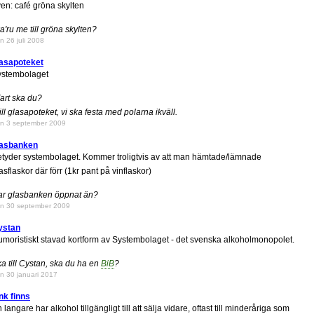
en: café gröna skylten
a'ru me till gröna skylten?
n 26 juli 2008
lasapoteket
ystembolaget
art ska du?
ill glasapoteket, vi ska festa med polarna ikväll.
n 3 september 2009
lasbanken
tyder systembolaget. Kommer troligtvis av att man hämtade/lämnade
asflaskor där förr (1kr pant på vinflaskor)
ar glasbanken öppnat än?
n 30 september 2009
ystan
moristiskt stavad kortform av Systembolaget - det svenska alkoholmonopolet.
a till Cystan, ska du ha en
BiB
?
n 30 januari 2017
nk finns
 langare har alkohol tillgängligt till att sälja vidare, oftast till minderåriga som