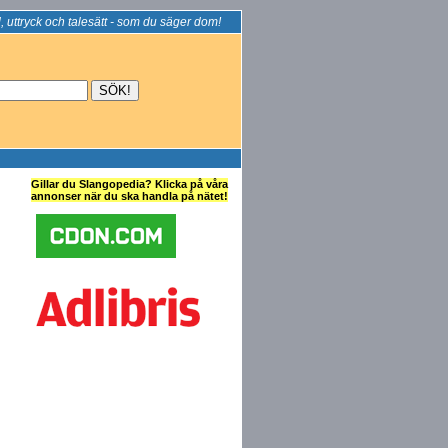
, uttryck och talesätt - som du säger dom!
Gillar du Slangopedia? Klicka på våra
annonser när du ska handla på nätet!