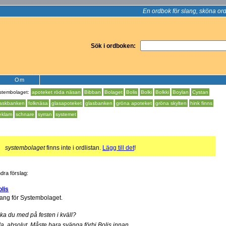
En ordbok för slang, sköna ord
Sök i ordboken:
Om
stembolaget:
apoteket röda näsan
Bibban
Bolaget
Bolis
Bolki
Bolkki
Boylan
Cystan
laskbanken
folknäsa
glasapoteket
glasbanken
gröna apoteket
gröna skylten
hink finns
eklam
schnare
syrran
systemet
!
systembolaget
finns inte i ordlistan.
Lägg till det
!
dra förslag:
lis
ang för Systembolaget.
ka du med på festen i kväll?
Ja, absolut. Måste bara svänga förbi Bolis innan.