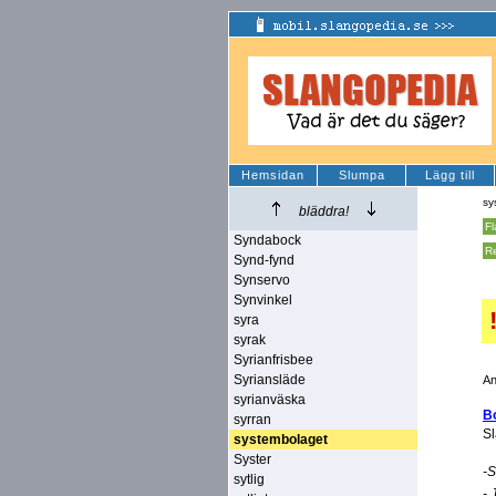
Hemsidan
Slumpa
Lägg till
sy
bläddra!
F
Syndabock
R
Synd-fynd
Synservo
Synvinkel
syra
syrak
Syrianfrisbee
Syriansläde
An
syrianväska
Bo
syrran
Sl
systembolaget
Syster
-S
sytlig
- 