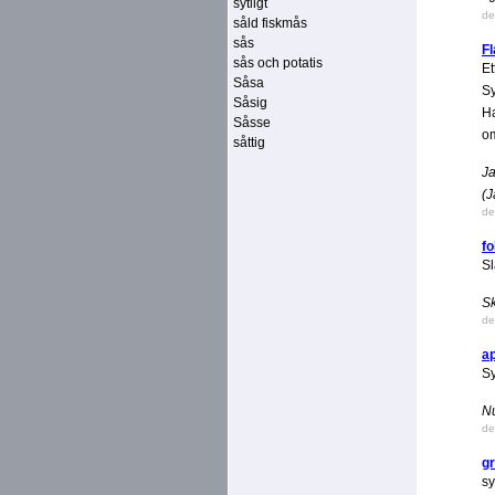
sytligt
de
såld fiskmås
sås
F
sås och potatis
Et
Såsa
Sy
Såsig
Ha
Såsse
om
såttig
Ja
(J
de
f
Sl
Sk
de
a
Sy
Nu
de
gr
s