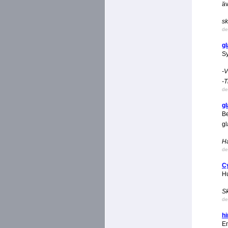
äv
sk
de
g
S
-V
-T
de
g
Be
gl
H
de
C
Hu
Sk
de
hi
En