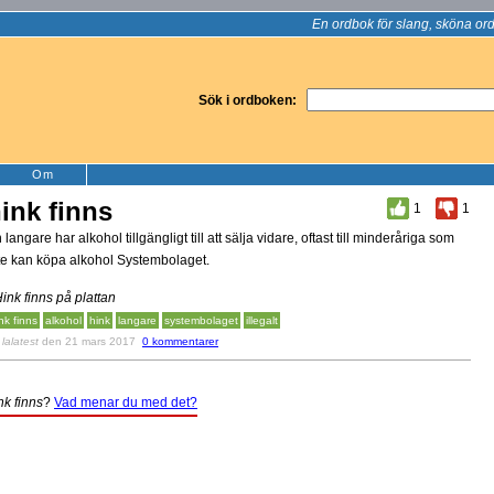
En ordbok för slang, sköna ord
Sök i ordboken:
Om
ink finns
1
1
 langare har alkohol tillgängligt till att sälja vidare, oftast till minderåriga som
te kan köpa alkohol Systembolaget.
Hink finns på plattan
nk finns
alkohol
hink
langare
systembolaget
illegalt
v
lalatest
den 21 mars 2017
0 kommentarer
nk finns
?
Vad menar du med det?