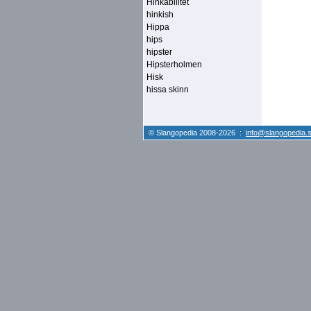
Hinkabilitet
hinkish
Hippa
hips
hipster
Hipsterholmen
Hisk
hissa skinn
© Slangopedia 2008-2026 :
info@slangopedia.