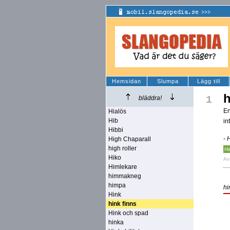
Hemsidan
Slumpa
Lägg till
h
1
bläddra!
En
Hialös
Hib
in
Hibbi
- 
High Chaparall
high roller
Hi
Hiko
A
Himlekare
himmakneg
himpa
hi
Hink
hink finns
Hink och spad
hinka