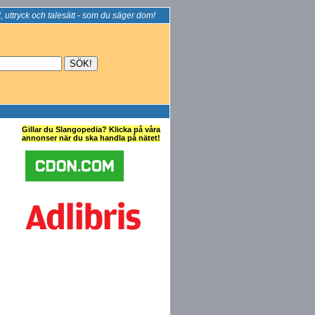
, uttryck och talesätt - som du säger dom!
Gillar du Slangopedia? Klicka på våra
annonser när du ska handla på nätet!