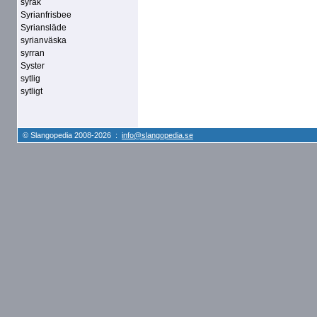
syrak
Syrianfrisbee
Syriansläde
syrianväska
syrran
Syster
sytlig
sytligt
© Slangopedia 2008-2026 :
info@slangopedia.se