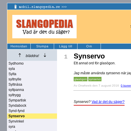
Hemsidan
Slumpa
Lägg till
Om
Synservo
1
bläddra!
Ett annat ord för glasögon.
Sydhomo
syla
Jag måste använda synservo när jag
Sylta
syltnylle
glasögon
synservo
Syltnäsa
Av
Onwheels
den 7 augusti 2016
0 komm
syltpanna
syltrygg
Sympartisk
Synservo
?
Vad är det du säger?
Syndabock
Synd-fynd
Synservo
Synvinkel
syra