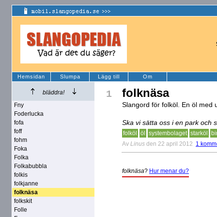
Hemsidan
Slumpa
Lägg till
Om
folknäsa
1
bläddra!
Slangord för folköl. En öl med u
Fny
Foderlucka
Ska vi sätta oss i en park och
fofa
foff
folköl
öl
systembolaget
starköl
bi
fohm
Av
Linus
den 22 april 2012
1 komm
Foka
Folka
Folkabubbla
folknäsa
?
Hur menar du?
folkis
folkjanne
folknäsa
folkskit
Folle