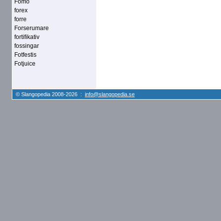
Fomo
forex
forre
Forserumare
fortifikativ
fossingar
Fotfestis
Fotjuice
© Slangopedia 2008-2026 :
info@slangopedia.se