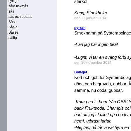
sytligt
starköl
såld fiskmås
sås
Kung, Stockholm
sås och potatis
den 22 januari 2014
Såsa
Såsig
syrran
Såsse
Smeknamn på Systembolage
såttig
-Fan jag har ingen bira!
-Lugnt, vi tar en sväng förbi s
den 26 november 2014
Bolaget
Kort och gott för Systembola
döda och begravda, gubbar. Ä
samma, nu döda, gubbar.
-Kom precis hem från OBS! 
back Fruktsoda, Champis oc
bort att jag skulle köpa en k
hem!, utbrast farfar.
-Nej fan, då får vi väl hyra en 