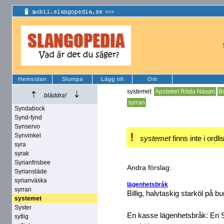
Hemsidan
Slumpa
Lägg till
Om
systemet:
Apoteket Röda Näsan
B
bläddra!
syrran
Syndabock
Synd-fynd
Synservo
!
Synvinkel
systemet
finns inte i ordli
syra
syrak
Syrianfrisbee
Andra förslag:
Syriansläde
syrianväska
lägenhetsbråk
syrran
Billig, halvtaskig starköl på bu
systemet
Syster
En kasse lägenhetsbråk: En 
sytlig