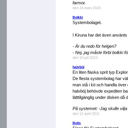
farmor.
den 24 mars 2020
Bolkki
Systembolaget.
I Kiruna har det även använt
- Är du redo för helgen?
- Nej, jag måste förbi bolkki fö
den 10 juli 2022
halvböj
En liten flaska sprit typ Explor
De flesta systembolag har väl 
man stå i kö och handla över 
halvböj behövde expediten bar
lätttilgänglig under disken då
På systemet: -Jag skulle vilja
den 12 april 2011
Bolis