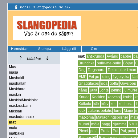
Hemsidan
Slumpa
Lägg till
Om
mat:
antikrunda
Avlång
babbe
ba
bläddra!
Brunchka
bulle-me-bulle
Böjae
C
Mas
Deg
Degsnurra
Det knullar i mun
masa
EMP
Fet go
feting
flygolycka
flä
Mashakil
mashallah
Gnäggtacos
goa
goffa
Goyslopp
Maskhara
hång
Jalfa
Jonte
jorfing
julmurre
maskin
Knuda
Kocklen
korvmoj
krubb
k
Maskin/Maskinist
Kåtkula
käk
körv
kött
kötthosta
maskrosbarn
lock
Luftens potatis
lurre
Majjo
m
Massari
mastodontssex
matkoma
Matlagningspilsner
mats
mat
Mumri
möla
nagg
Njamma
NMH
mata
Pirvel
potät
Prolla
Pul
Pul, pula
matbakis
Radhusbiff
Restaurang gyllene m