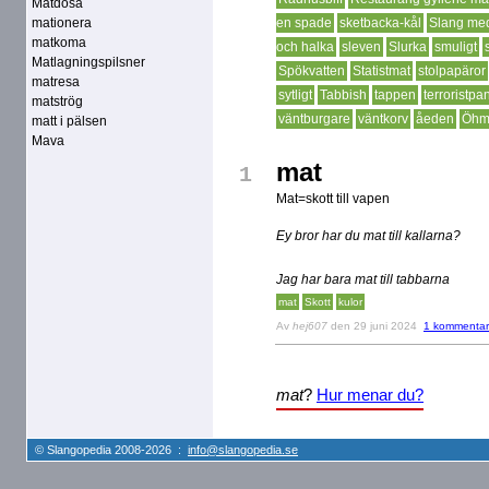
Matdosa
mationera
en spade
sketbacka-kål
Slang med
matkoma
och halka
sleven
Slurka
smuligt
Matlagningspilsner
Spökvatten
Statistmat
stolpapäror
matresa
sytligt
Tabbish
tappen
terroristp
matströg
väntburgare
väntkorv
åeden
Öhm
matt i pälsen
Mava
mat
1
Mat=skott till vapen
Ey bror har du mat till kallarna?
Jag har bara mat till tabbarna
mat
Skott
kulor
Av
hej607
den 29 juni 2024
1 kommentar
mat
?
Hur menar du?
© Slangopedia 2008-2026 :
info@slangopedia.se