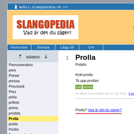
Hemsidan
Slumpa
Lägg till
Om
Prolla
1
bläddra!
Potatis
Prenumeration
pres
Kokt prolla
Preser
Ta upp prollan
pressa
Preussisk
mat
potatis
Prez
Av
Maria Kennegård
den 17 juli 2011
0 k
prilla
prillish
prima
Prolla
?
Vad är det du säger?
prodda
Prolla
prolle
Prollis