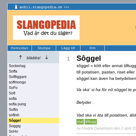
Hemsidan
Slumpa
Lägg till
Om
Sôggel
1
bläddra!
sôggel = kött eller annat tilltu
Sockerlag
Soffa
till potatisen, pastan, riset ell
Soffliggare
sôggel kan även ha betydelsen :
soffmongo
SoFo
Va ska' vi ha för nô söggel te p
Soft
softa
Betyder :
softa pung
Softis
Vad ska vi äta till potatisen, äls
softish
Sôggel
mat
tilltugg
Soggig
Av
Fredrik Danielsson
den 2 april 2
SoHo