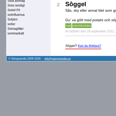
Sola av/iväg
Sôggel
2
Sola randigt
Soleil-Fit
Sås, sky eller annat klet som 
solinfluensa
Soljärn
Gu' va gôtt med potatis och sô
soller
mat
värmländska
Solnaglitter
Av
b0bber
den 28 september 2012
sommarkatt
Sôggel
?
Kan du förklara?
© Slangopedia 2008-2026 :
info@slangopedia.se