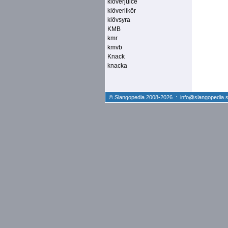
klöverjuice
klöverlikör
klövsyra
KMB
kmr
kmvb
Knack
knacka
© Slangopedia 2008-2026 :
info@slangopedia.