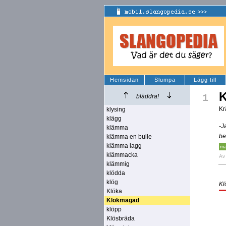
Hemsidan
Slumpa
Lägg till
1
bläddra!
Kr
klysing
klägg
-J
klämma
be
klämma en bulle
klämma lagg
ma
klämmacka
A
klämmig
klödda
klög
Kl
Klöka
Klökmagad
klöpp
Klösbräda