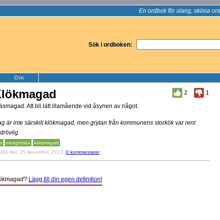
En ordbok för slang, sköna ord
Sök i ordboken:
Om
Klökmagad
2
1
äsmagad. Att bli lätt illamående vid åsynen av något.
ag är inte särskilt klökmagad, men grytan från kommunens storkök var rent
drövlig.
t
västgötska
kräsmagad
v
DG
den 25 december 2013
0 kommentarer
ökmagad
?
Lägg till din egen definition!