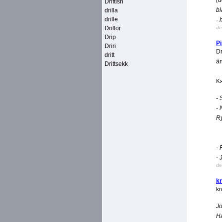
(d
Driftish
b
drilla
drille
- 
Drillor
de
Drip
P
Driri
Dr
dritt
än
Drittsekk
Ka
- 
- 
Ry
- 
- 
de
k
kr
Jo
Ha