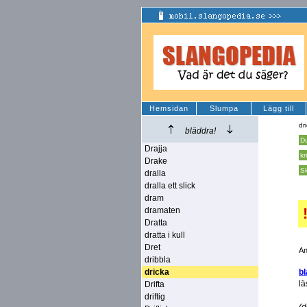
Hemsidan
Slumpa
Lägg till
dr
bläddra!
D
Drajja
kr
Drake
S
dralla
dralla ett slick
dram
dramaten
Dratta
dratta i kull
Dret
An
dribbla
dricka
b
lä
Drifta
driftig