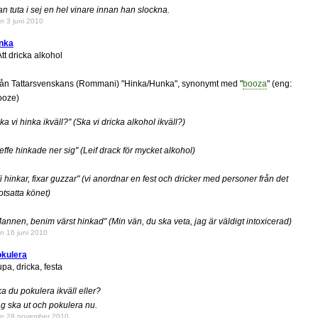
n tuta i sej en hel vinare innan han slockna.
n 3 juni 2010
inka
tt dricka alkohol
ån Tattarsvenskans (Rommani) "Hinka/Hunka", synonymt med "
booza
" (eng:
ooze)
ka vi hinka ikväll?" (Ska vi dricka alkohol ikväll?)
effe hinkade ner sig" (Leif drack för mycket alkohol)
i hinkar, fixar guzzar" (vi anordnar en fest och dricker med personer från det
tsatta könet)
annen, benim värst hinkad" (Min vän, du ska veta, jag är väldigt intoxicerad)
n 16 juni 2010
okulera
pa, dricka, festa
a du pokulera ikväll eller?
g ska ut och pokulera nu.
n 28 november 2010