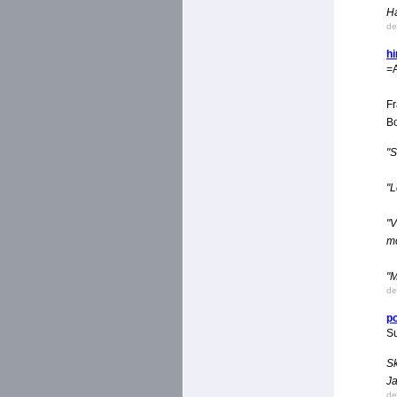
Ha
de
h
=A
Fr
B
"S
"L
"V
mo
"M
de
p
Su
Sk
Ja
de