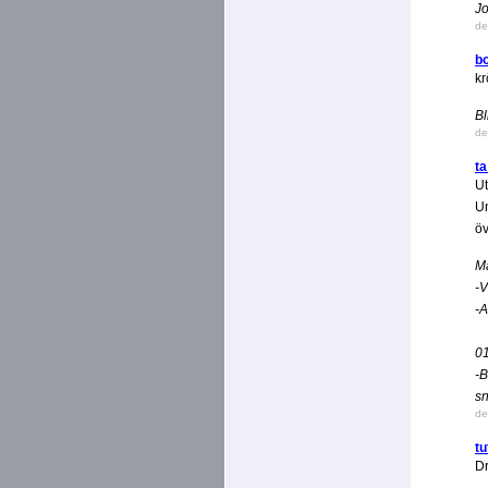
Jo
de
b
kr
Bl
de
ta
Ut
Un
öv
M
-V
-A
0
-B
sn
de
tu
Dr