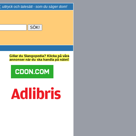
, uttryck och talesätt - som du säger dom!
Gillar du Slangopedia? Klicka på våra
annonser när du ska handla på nätet!