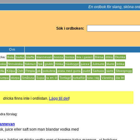
En ordbok för slang, sköna ord
Sök i ordboken:
Om
icka:
Bala
barka
blaffe
blannevan
booza
borsta
bra i gasen
Bärsa
drirra
Drunka
uska
finnvätska
fiskmun
fpk
grubb
hinka
häxbrygd
juicea'
Julmurre
klurre
kröka
ölla
Kölpa
Osh
Pimpla
pk
pokulera
prata med gurra
pudd
Sarkass
sarre
Silvergrogg
kumpa
slurpa
Småtuta
Supa
ta en öl
Torrlagd
turkaffär
tuta i sig
Värsting
öla litt
!
dricka
finns inte i ordlistan.
Lägg till det
!
dra förslag:
lannevan
sk, juice eller saft som man blandar vodka med