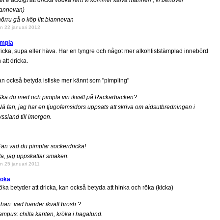
et e äckligt att dricka vodka rent vi kommer kalva mannen , vi behöver
lannevan)
hörru gå o köp litt blannevan
n 22 januari 2012
impla
icka, supa eller häva. Har en tyngre och något mer alkohliststämplad innebörd
 att dricka.
n också betyda isfiske mer kännt som "pimpling"
Ska du med och pimpla vin ikväll på Rackarbacken?
Nä fan, jag har en tjugofemsidors uppsats att skriva om aidsutbredningen i
ssland till imorgon.
Fan vad du pimplar sockerdricka!
Ja, jag uppskattar smaken.
n 25 januari 2011
röka
öka betyder att dricka, kan också betyda att hinka och röka (kicka)
han: vad händer ikväll brosh ?
mpus: chilla kanten, kröka i hagalund.