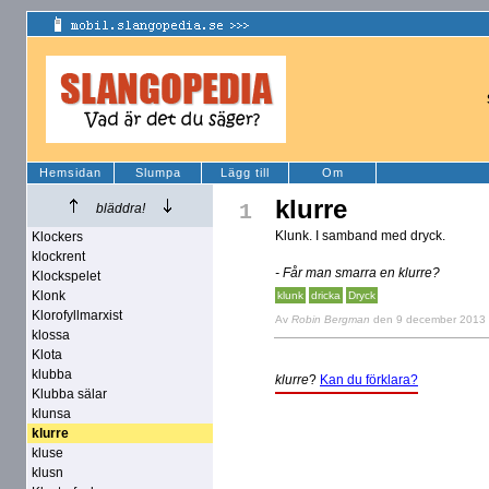
Hemsidan
Slumpa
Lägg till
Om
klurre
1
bläddra!
Klunk. I samband med dryck.
Klockers
klockrent
- Får man smarra en klurre?
Klockspelet
Klonk
klunk
dricka
Dryck
Klorofyllmarxist
Av
Robin Bergman
den 9 december 2013
klossa
Klota
klubba
klurre
?
Kan du förklara?
Klubba sälar
klunsa
klurre
kluse
klusn