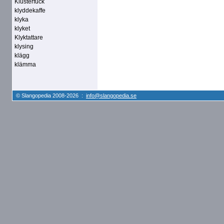
Klusterfuck
klyddekaffe
klyka
klyket
Klyktattare
klysing
klägg
klämma
© Slangopedia 2008-2026 :
info@slangopedia.se