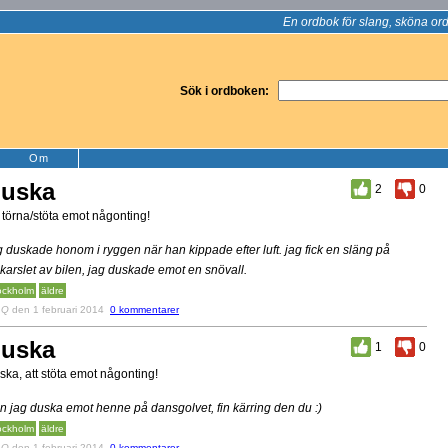
En ordbok för slang, sköna ord
Sök i ordboken:
Om
uska
2
0
t törna/stöta emot någonting!
g duskade honom i ryggen när han kippade efter luft. jag fick en släng på
karslet av bilen, jag duskade emot en snövall.
ockholm
äldre
v
Q
den 1 februari 2014
0 kommentarer
uska
1
0
ska, att stöta emot någonting!
n jag duska emot henne på dansgolvet, fin kärring den du :)
ockholm
äldre
v
Q
den 1 februari 2014
0 kommentarer