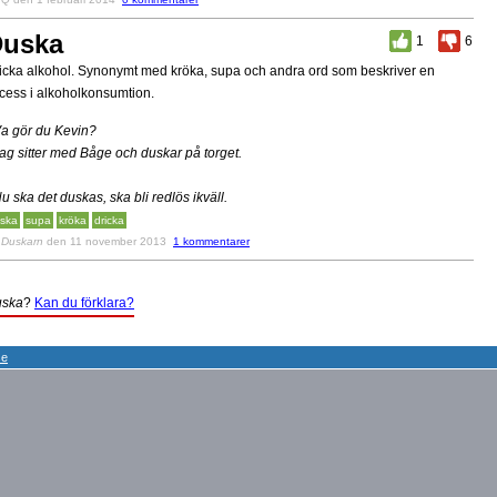
Duska
1
6
icka alkohol. Synonymt med kröka, supa och andra ord som beskriver en
cess i alkoholkonsumtion.
Va gör du Kevin?
Jag sitter med Båge och duskar på torget.
Nu ska det duskas, ska bli redlös ikväll.
ska
supa
kröka
dricka
v
Duskarn
den 11 november 2013
1 kommentarer
ska
?
Kan du förklara?
se