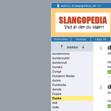
Hemsidan
Slumpa
Lägg till
d
1
bläddra!
at
dundersnirre
dunderzubbi
ja
dunderzutt
ba
Dundra
Dunge
st
Dungeon Master
A
dunka
Dunkhalla
d
2
dunsta
du
Duppa
Duska
Fa
dutt
st
dutta
A