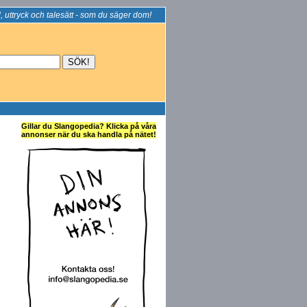
, uttryck och talesätt - som du säger dom!
Gillar du Slangopedia? Klicka på våra
annonser när du ska handla på nätet!