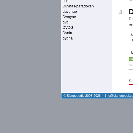
dutti
Duvnäs-paradoxen
3
duvunge
Dwayne
Dr
dvd
ex
DVDG
Dvola
- 
dygna
- 
- 
du
A
Du
© Slangopedia 2008-2026 :
info@slangopedia.