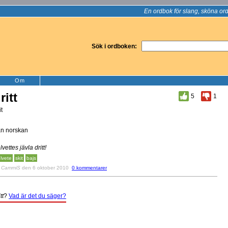
En ordbok för slang, sköna ord
Sök i ordboken:
Om
ritt
5
1
it
ån norskan
lvettes jävla dritt!
lvete
skit
bajs
v
CammiS
den 6 oktober 2010
0 kommentarer
tt
?
Vad är det du säger?