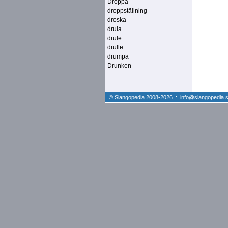
Droppa
droppställning
droska
drula
drule
drulle
drumpa
Drunken
© Slangopedia 2008-2026 :
info@slangopedia.