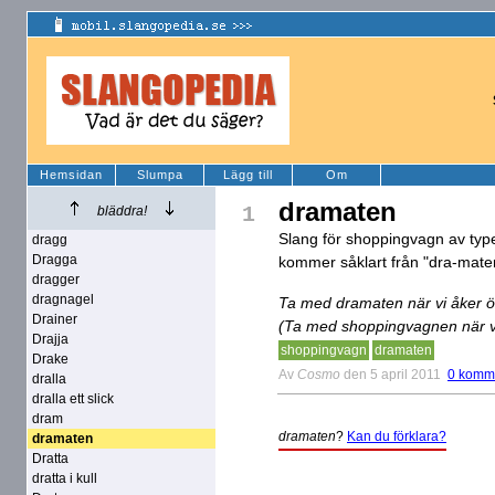
Hemsidan
Slumpa
Lägg till
Om
dramaten
1
bläddra!
Slang för shoppingvagn av typ
dragg
Dragga
kommer såklart från "dra-mate
dragger
dragnagel
Ta med dramaten när vi åker öv
Drainer
(Ta med shoppingvagnen när vi 
Drajja
shoppingvagn
dramaten
Drake
Av
Cosmo
den 5 april 2011
0 komm
dralla
dralla ett slick
dram
dramaten
?
Kan du förklara?
dramaten
Dratta
dratta i kull