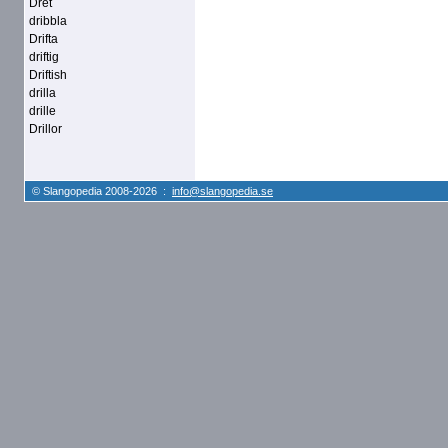
Dret
dribbla
Drifta
driftig
Driftish
drilla
drille
Drillor
© Slangopedia 2008-2026 :
info@slangopedia.se