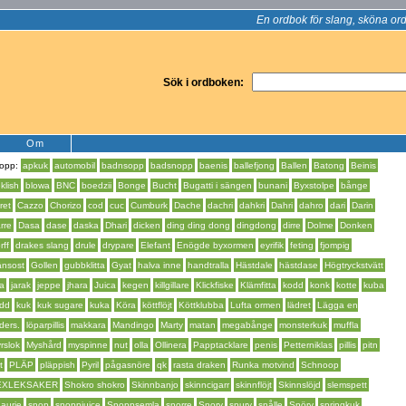
En ordbok för slang, sköna ord
Sök i ordboken:
Om
opp:
apkuk
automobil
badnsopp
badsnopp
baenis
ballefjong
Ballen
Batong
Beinis
klish
blowa
BNC
boedzii
Bonge
Bucht
Bugatti i sängen
bunani
Byxstolpe
bånge
ret
Cazzo
Chorizo
cod
cuc
Cumburk
Dache
dachri
dahkri
Dahri
dahro
dari
Darin
rre
Dasa
dase
daska
Dhari
dicken
ding ding dong
dingdong
dirre
Dolme
Donken
rff
drakes slang
drule
drypare
Elefant
Enögde byxormen
eyrifik
feting
fjompig
änsost
Gollen
gubbklitta
Gyat
halva inne
handtralla
Hästdale
hästdase
Högtryckstvätt
ra
jarak
jeppe
jhara
Juica
kegen
killgillare
Klickfiske
Klämfitta
kodd
konk
kotte
kuba
dd
kuk
kuk sugare
kuka
Köra
köttflöjt
Köttklubba
Lufta ormen
lädret
Lägga en
ders.
löparpillis
makkara
Mandingo
Marty
matan
megabånge
monsterkuk
muffla
rslok
Myshård
myspinne
nut
olla
Ollinera
Papptacklare
penis
Petterniklas
pillis
pitn
t
PLÄP
pläppish
Pyril
pågasnöre
qk
rasta draken
Runka motvind
Schnoop
EXLEKSAKER
Shokro shokro
Skinnbanjo
skinncigarr
skinnflöjt
Skinnslöjd
slemspett
aurie
snop
snoppjuice
Snoppsemla
snorre
Snorv
snurv
snålle
Snörv
springkuk