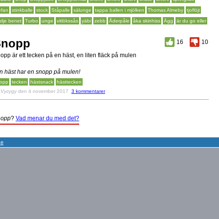
efan
stinkballe
stock
Ståpalle
sälunge
tappa ballen i mjölken
Thomas Almeby
tjoflöjt
edje benet
Turbo
unge
vitlökssås
yäbi
zebb
Åderpåle
åka skinhiss
Ägg
är du go eller
Snopp
16
10
opp är ett tecken på en häst, en liten fläck på mulen
n häst har en snopp på mulen!
opp
tecken
hästsnack
hästtecken
v
Vycygy
den 4 november 2017
3 kommentarer
nopp
?
Vad menar du med det?
se