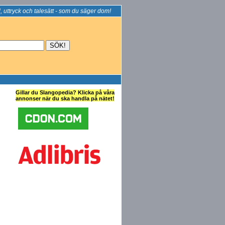
, uttryck och talesätt - som du säger dom!
Gillar du Slangopedia? Klicka på våra
annonser när du ska handla på nätet!