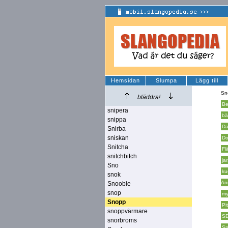
Hemsidan
Slumpa
Lägg till
Sn
bläddra!
Be
snipera
bä
snippa
Da
Snirba
sniskan
Do
Snitcha
Fl
snitchbitch
ja
Sno
ku
snok
An
Snoobie
snop
my
Snopp
Pit
snoppvärmare
S
snorbroms
Sn