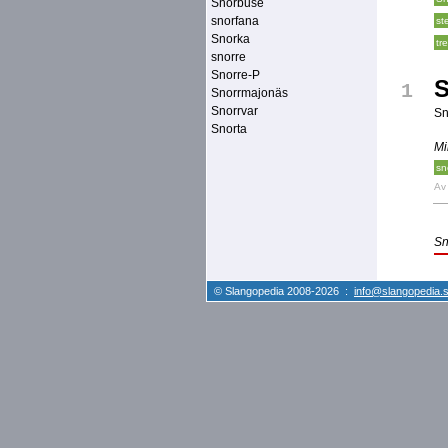
Snorbuse
snorfana
st
Snorka
tr
snorre
Snorre-P
1
Snorrmajonäs
Snorrvar
Sn
Snorta
Mi
sn
A
S
© Slangopedia 2008-2026 :
info@slangopedia.