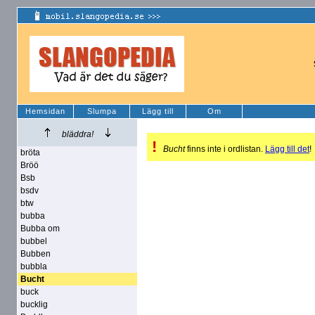
Hemsidan
Slumpa
Lägg till
Om
bläddra!
!
Bucht
finns inte i ordlistan.
Lägg till det
!
bröta
Bröö
Bsb
bsdv
btw
bubba
Bubba om
bubbel
Bubben
bubbla
Bucht
buck
bucklig