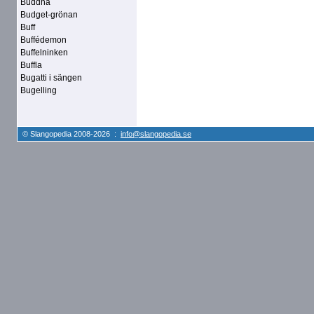
Buddha
Budget-grönan
Buff
Buffédemon
Buffelninken
Buffla
Bugatti i sängen
Bugelling
© Slangopedia 2008-2026 :
info@slangopedia.se