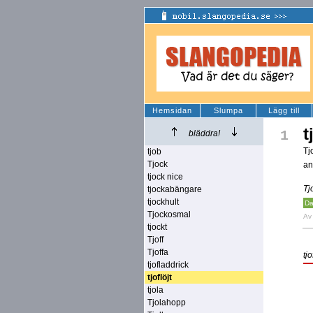
Hemsidan
Slumpa
Lägg till
t
1
bläddra!
Tj
tjob
Tjock
an
tjock nice
Tj
tjockabängare
tjockhult
Da
Tjockosmal
A
tjockt
Tjoff
Tjoffa
tjo
tjofladdrick
tjoflöjt
tjola
Tjolahopp