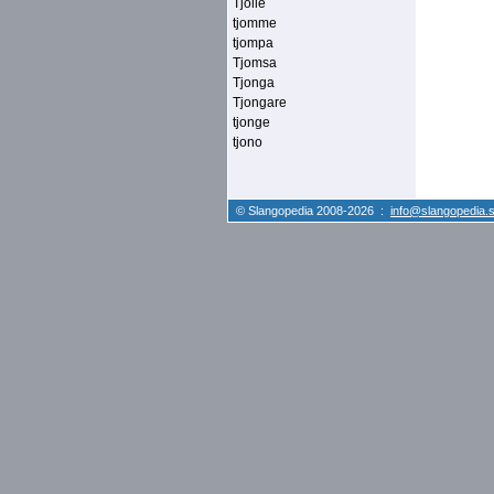
Tjolle
tjomme
tjompa
Tjomsa
Tjonga
Tjongare
tjonge
tjono
© Slangopedia 2008-2026 :
info@slangopedia.