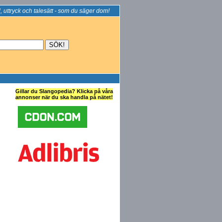
, uttryck och talesätt - som du säger dom!
Gillar du Slangopedia? Klicka på våra
annonser när du ska handla på nätet!