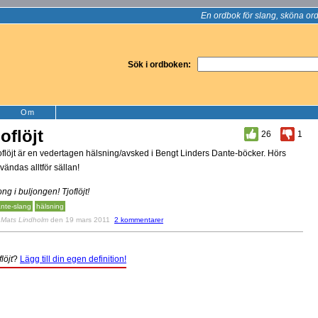
En ordbok för slang, sköna ord
Sök i ordboken:
Om
joflöjt
26
1
oflöjt är en vedertagen hälsning/avsked i Bengt Linders Dante-böcker. Hörs
vändas alltför sällan!
ong i buljongen! Tjoflöjt!
nte-slang
hälsning
v
Mats Lindholm
den 19 mars 2011
2 kommentarer
flöjt
?
Lägg till din egen definition!