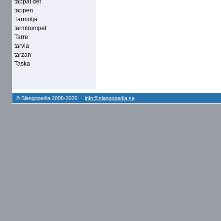
tappat det
tappen
Tarmolja
tarmtrumpet
Tarre
tarvla
tarzan
Taska
© Slangopedia 2008-2026 :
info@slangopedia.se