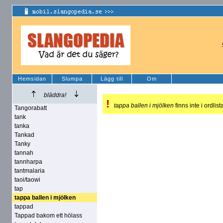
Hemsidan
Slumpa
Lägg till
Om
bläddra!
!
tappa ballen i mjölken
finns inte i ordlis
Tangorabatt
tank
tanka
Tankad
Tanky
tannah
tannharpa
tantmalaria
taoi/taowi
tap
tappa ballen i mjölken
tappad
Tappad bakom ett hölass