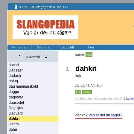
Hemsidan
Slumpa
Lägg till
Om
dahkri:
yäbi
bläddra!
dachri
dahkri
1
Dadaash
dadash
kuk
dafuq
din dahkri är kort
dag hammarsköld
dagga
kuk
snopp
dagostar
Av
Ebbe
den 25 september 2019
0 komm
dagsedel
Dagsljus
Dagvard
dahkri
?
Vad är det du säger?
dahkri
Dahra
dahri