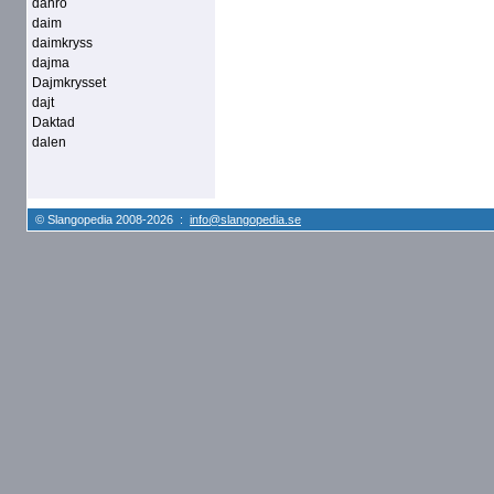
dahro
daim
daimkryss
dajma
Dajmkrysset
dajt
Daktad
dalen
© Slangopedia 2008-2026 :
info@slangopedia.se