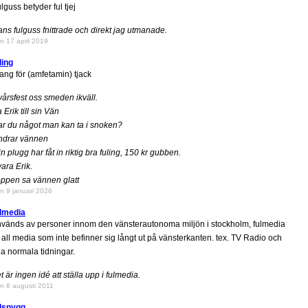
lguss betyder ful tjej
ns fulguss fnittrade och direkt jag utmanade.
n 17 april 2019
ling
ang för (amfetamin) tjack
årsfest oss smeden ikväll.
 Erik till sin Vän
r du något man kan ta i snoken?
ndrar vännen
n plugg har fåt in riktig bra fuling, 150 kr gubben.
ara Erik.
ppen sa vännen glatt
n 9 januari 2026
ulmedia
vänds av personer innom den vänsterautonoma miljön i stockholm, fulmedia
 all media som inte befinner sig långt ut på vänsterkanten. tex. TV Radio och
la normala tidningar.
t är ingen idé att ställa upp i fulmedia.
n 6 augusti 2011
ulsnygg