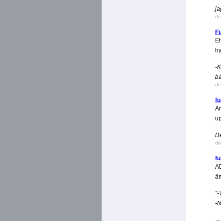
ja
de
Fu
Et
by
-K
ba
de
fu
An
u
De
de
fu
AD
äm
"-
-N