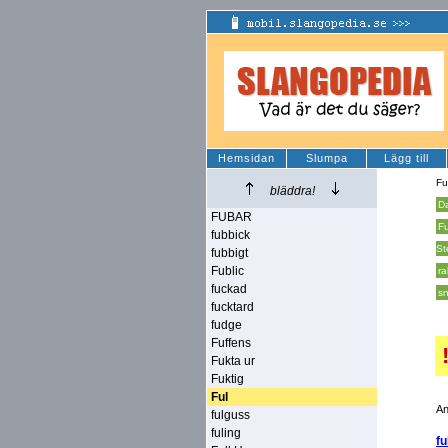
Hemsidan
Slumpa
Lägg till
Fu
bläddra!
D
FUBAR
F
fubbick
St
fubbigt
Fublic
ra
fuckad
sn
fucktard
fudge
Fuffens
Fukta ur
Fuktig
Ful
An
fulguss
fuling
fu