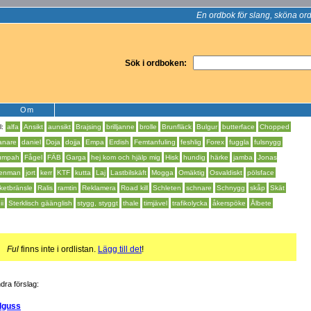
En ordbok för slang, sköna ord
Sök i ordboken:
Om
l:
alfa
Ansikt
aunsikt
Brajsing
brilljanne
brolle
Brunfläck
Bulgur
butterface
Chopped
anare
daniel
Doja
dojja
Empa
Erdish
Femtanfuling
feshlig
Forex
fuggla
fulsnygg
umpah
Fågel
FÄB
Garga
hej kom och hjälp mig
Hisk
hundig
härke
jamba
Jonas
enman
jort
kerr
KTF
kutta
Laj
Lastbilskäft
Mogga
Omäktig
Osvaldiskt
pölsface
ketbränsle
Ralis
ramtin
Reklamera
Road kill
Schleten
schnare
Schnygg
skåp
Skät
ii
Sterklisch gäänglish
stygg, styggt
thale
timjävel
trafikolycka
åkerspöke
Ålbete
!
Ful
finns inte i ordlistan.
Lägg till det
!
dra förslag:
lguss