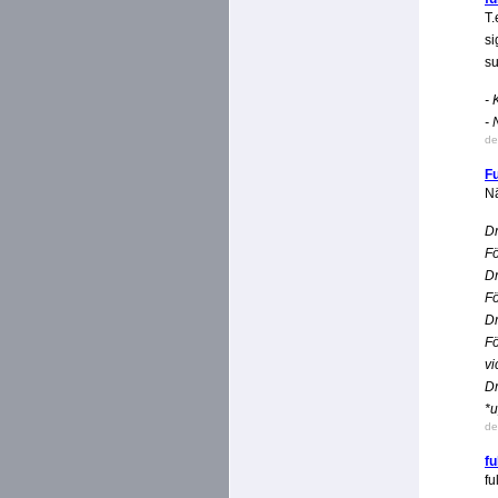
T.
si
su
- 
- 
de
F
Nä
Dr
Fö
Dr
Fö
Dr
Fö
vi
Dr
*u
de
fu
fu