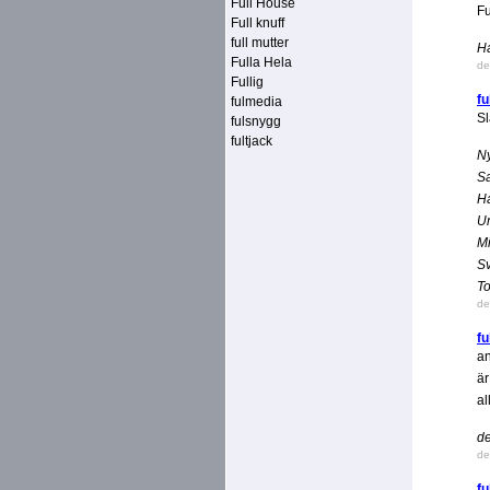
Full House
Fu
Full knuff
full mutter
Ha
Fulla Hela
de
Fullig
fu
fulmedia
Sl
fulsnygg
fultjack
Ny
Sa
Ha
U
Mi
Sv
To
de
f
an
är
al
de
de
f