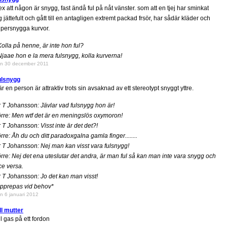
ex att någon är snygg, fast ändå ful på nåt vänster. som att en tjej har sminkat
g jättefult och gått till en antagligen extremt packad frsör, har sådär kläder och
persnygga kurvor.
Kolla på henne, är inte hon ful?
Njaae hon e la mera fulsnygg, kolla kurverna!
n 30 december 2011
ulsnygg
r en person är attraktiv trots sin avsaknad av ett stereotypt snyggt yttre.
 T Johansson: Jävlar vad fulsnygg hon är!
rre: Men wtf det är en meningslös oxymoron!
 T Johansson: Visst inte är det det?!
rre: Åh du och ditt paradoxgalna gamla finger........
 T Johansson: Nej man kan visst vara fulsnygg!
rre: Nej det ena uteslutar det andra, är man ful så kan man inte vara snygg och
ce versa.
 T Johansson: Jo det kan man visst!
pprepas vid behov*
n 6 januari 2012
ll mutter
ll gas på ett fordon