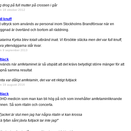
g drog på full mutter på crossen i går
n 18 oktober 2012
ll knuff
t uttryck som används av personal inom Stockholms Brandförsvar när en
ggnad är övertänd och bortom all räddning.
atarina Kyrka blev totalt utbränd inatt. Vi försökte släcka men det var full knuff,
ra ytterväggarna står kvar.
n 9 september 2013
ltjack
vänds när amfetaminet är så utspätt att det krävs betydligt större mänger för att
ppnå samma resultat
tta var dåligt amfetamin, det var ett riktigt fultjack
n 19 augusti 2016
ltjack
HD-medicin som man kan bli hög på och som innehåller amfetaminliknande
nen. Så som ritalin och concerta.
Tjacket är slut men jag har några ritalin vi kan krossa
ä fyfan sånt jävla fultjack tar inte jag!"