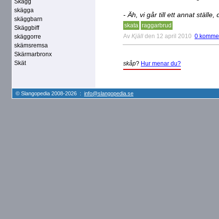
Skägg
skägga
- Äh, vi går till ett annat ställe,
skäggbarn
skata
raggarbrud
Skäggbiff
Av
Kjäll
den 12 april 2010
0 komme
skäggorre
skämsremsa
Skärmarbronx
Skät
skåp
?
Hur menar du?
© Slangopedia 2008-2026 :
info@slangopedia.se