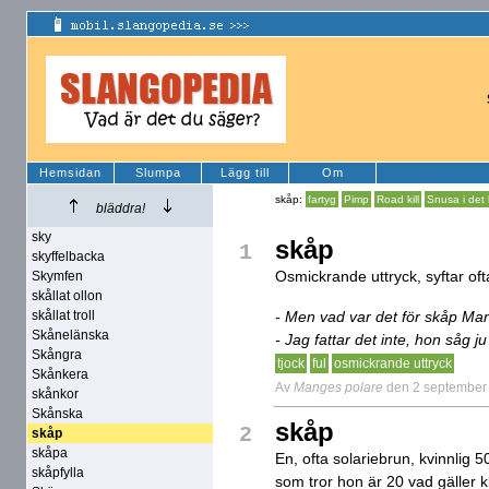
Hemsidan
Slumpa
Lägg till
Om
skåp:
fartyg
Pimp
Road kill
Snusa i det 
bläddra!
sky
skåp
1
skyffelbacka
Osmickrande uttryck, syftar ofta
Skymfen
skållat ollon
skållat troll
- Men vad var det för skåp Man
Skånelänska
- Jag fattar det inte, hon såg j
Skångra
tjock
ful
osmickrande uttryck
Skånkera
Av
Manges polare
den 2 september
skånkor
Skånska
skåp
2
skåp
skåpa
En, ofta solariebrun, kvinnlig 
skåpfylla
som tror hon är 20 vad gäller 