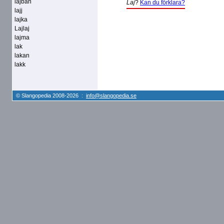
lajban
Laj
?
Kan du förklara?
lajj
lajka
Lajlaj
lajma
lak
lakan
lakk
© Slangopedia 2008-2026 :
info@slangopedia.se