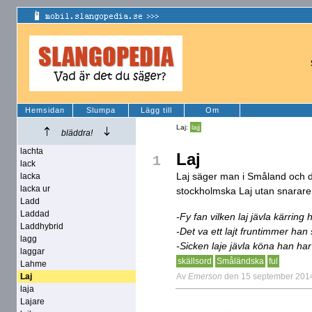
Hemsidan
Slumpa
Lägg till
Om
Laj:
lajj
bläddra!
lachta
Laj
1
lack
Laj säger man i Småland och d
lacka
lacka ur
stockholmska Laj utan snarare 
Ladd
Laddad
-Fy fan vilken laj jävla kärring 
Laddhybrid
-Det va ett lajt fruntimmer han 
lagg
-Sicken laje jävla köna han har f
laggar
skällsord
Småländska
ful
Lahme
Av
Emerson
den 15 september 201
Laj
laja
Lajare