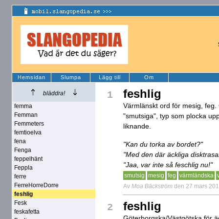
Hemsidan
Slumpa
Lägg till
Om
feshlig
1
bläddra!
Värmlänskt ord för mesig, feg.
femma
Femman
"smutsiga", typ som plocka upp
Femmeters
liknande.
femtioelva
fena
"Kan du torka av bordet?"
Fenga
"Med den där äckliga disktrasa
feppelhänt
"Jaa, var inte så feschlig nu!"
Feppla
smutsig
mesig
feg
värmländska
ferre
FerreHorreDorre
Av
Moa Bäckström
den 27 mars 20
feshlig
Fesk
feshlig
2
feskafetta
Göterborgska/Västgötska för äck