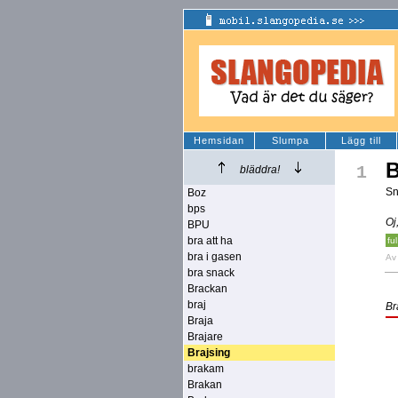
Hemsidan
Slumpa
Lägg till
B
1
bläddra!
Sn
Boz
bps
Oj
BPU
bra att ha
ful
bra i gasen
A
bra snack
Brackan
braj
Br
Braja
Brajare
Brajsing
brakam
Brakan