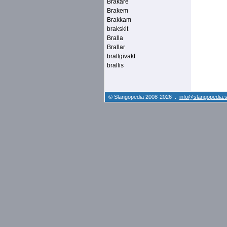
Brakare
Brakem
Brakkam
brakskit
Bralla
Brallar
brallgivakt
brallis
© Slangopedia 2008-2026 :
info@slangopedia.