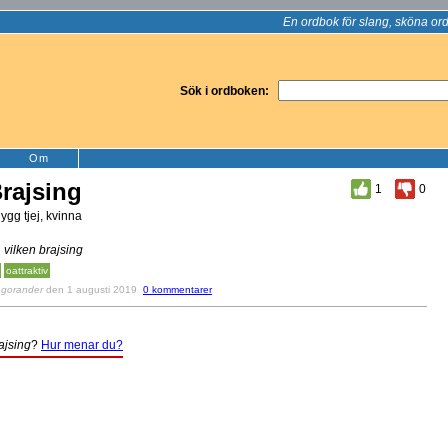
En ordbok för slang, sköna ord
Sök i ordboken:
Om
rajsing
1
0
ygg tjej, kvinna
, vilken brajsing
oattraktiv
v
gorander
den 1 augusti 2019
0 kommentarer
ajsing
?
Hur menar du?