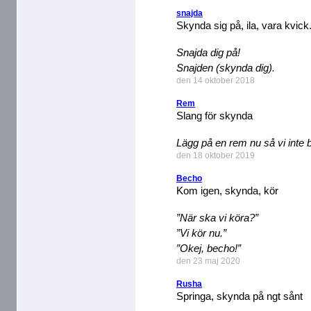
snajda
Skynda sig på, ila, vara kvick
Snajda dig på!
Snajden (skynda dig).
den 14 oktober 2018
Rem
Slang för skynda
Lägg på en rem nu så vi inte b
den 18 oktober 2019
Becho
Kom igen, skynda, kör
”När ska vi köra?”
”Vi kör nu.”
”Okej, becho!”
den 23 maj 2020
Rusha
Springa, skynda på ngt sånt