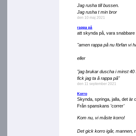
Jag rusha till bussen.
Jag rusha t min bror
den 10 maj 2021
rappa på
att skynda på, vara snabbare
"amen rappa på nu förfan vi h
eller
"jag brukar duscha i minst 40
fick jag ta å rappa på"
den 11 september 2021
Korro
Skynda, springa, jalla, det är 
Från spanskans ’correr’
Kom nu, vi måste korro!
Det gick korro igår, mannen, 