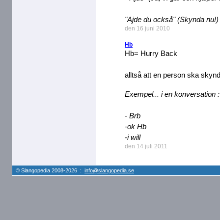
"Ajde du också" (Skynda nu!)
den 16 juni 2010
Hb
Hb= Hurry Back
alltså att en person ska skynd
Exempel... i en konversation :
- Brb
-ok Hb
-i will
den 14 juli 2011
© Slangopedia 2008-2026 :
info@slangopedia.se