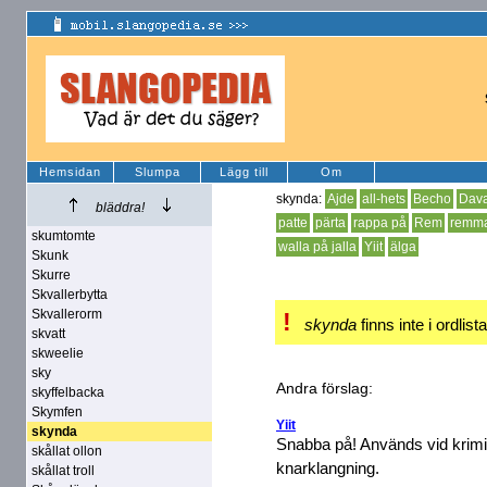
Hemsidan
Slumpa
Lägg till
Om
skynda:
Ajde
all-hets
Becho
Dava
bläddra!
patte
pärta
rappa på
Rem
remm
skumtomte
walla på jalla
Yiit
älga
Skunk
Skurre
Skvallerbytta
Skvallerorm
!
skynda
finns inte i ordlist
skvatt
skweelie
sky
Andra förslag:
skyffelbacka
Skymfen
Yiit
skynda
Snabba på! Används vid krimin
skållat ollon
knarklangning.
skållat troll