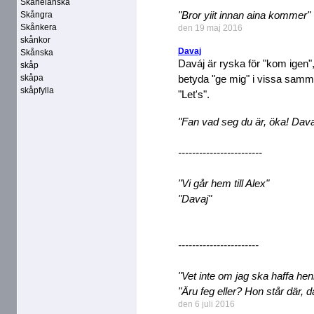
Skånelänska
"Bror yiit innan aina kommer"
Skångra
Skånkera
den 19 maj 2016
skånkor
Davaj
Skånska
Daváj är ryska för "kom igen"
skåp
skåpa
betyda "ge mig" i vissa sam
skåpfylla
"Let's".
"Fan vad seg du är, öka! Dava
------------------------
"Vi går hem till Alex"
"Davaj"
-----------------------
"Vet inte om jag ska haffa henne
"Äru feg eller? Hon står där, d
den 6 juli 2016