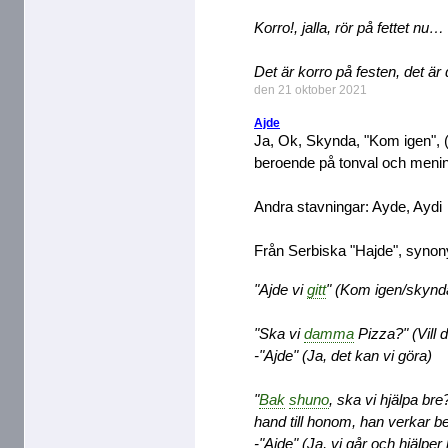
Korro!, jalla, rör på fettet nu…
Det är korro på festen, det ä
den 21 oktober 2021
Ajde
Ja, Ok, Skynda, "Kom igen",
beroende på tonval och men
Andra stavningar: Ayde, Aydi
Från Serbiska "Hajde", syno
"Ajde vi
gitt
" (Kom igen/skynda
"Ska vi
damma
Pizza?" (Vill d
-"Ajde" (Ja, det kan vi göra)
"
Bak
shuno
, ska vi hjälpa bre
hand till honom, han verkar b
-"Ajde" (Ja, vi går och hjälpe