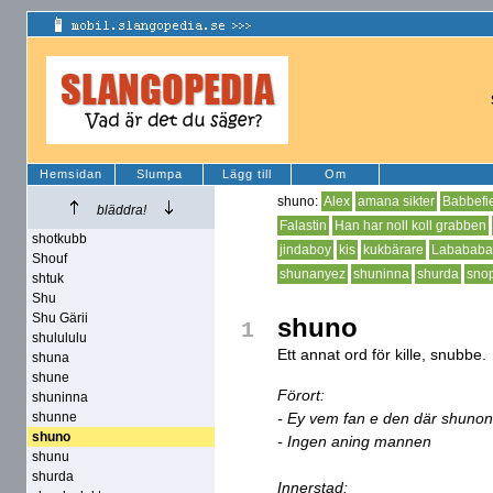
Hemsidan
Slumpa
Lägg till
Om
shuno:
Alex
amana sikter
Babbefi
bläddra!
Falastin
Han har noll koll grabben
shotkubb
jindaboy
kis
kukbärare
Labababa
Shouf
shunanyez
shuninna
shurda
sno
shtuk
Shu
Shu Gärii
shuno
1
shulululu
Ett annat ord för kille, snubbe.
shuna
shune
Förort:
shuninna
shunne
- Ey vem fan e den där shuno
shuno
- Ingen aning mannen
shunu
shurda
Innerstad: