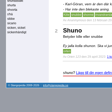
shurdaslakt
- Karl-Göran, vem är den där k
shurta
- Har inte den blekaste aning.
shvorta
s'hä
Kille
snubbe
shonne
invandrarsl
sibbe
Av
Ananmymous
den 13 februari 2
sicario
sicken, sicket
Shuno
2
sickenhändigt
Betyder kille eller snubbe
Ey jalla kolla shunon. Ska vi j
orten
Av
Orten 123
den 29 april 2023
1 k
shuno
?
Lägg till din egen defin
© Slangopedia 2008-2026 :
info@slangopedia.se