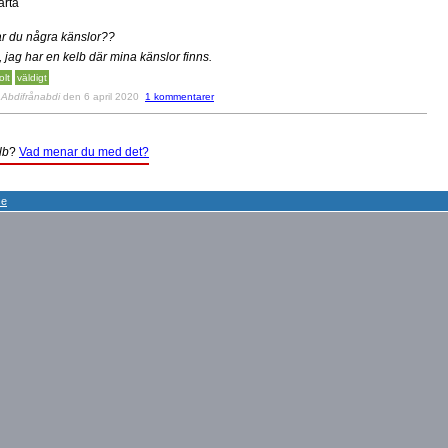
ärta
r du några känslor??
, jag har en kelb där mina känslor finns.
olt
väldigt
v
Abdifrånabdi
den 6 april 2020
1 kommentarer
lb
?
Vad menar du med det?
se