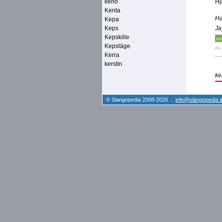
keno
Hj
Kenta
Ha
Kepa
Keps
Ja
Kepskille
co
Kepsläge
A
Kerra
kerstin
ke
© Slangopedia 2008-2026 :
info@slangopedia.