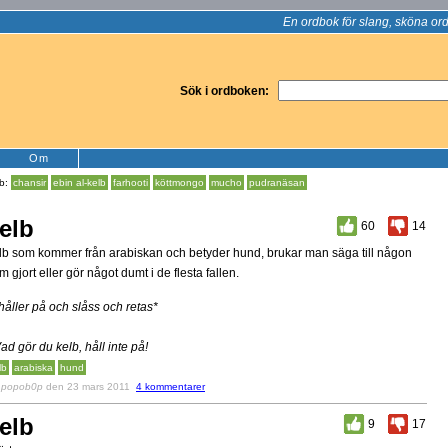
En ordbok för slang, sköna ord
Sök i ordboken:
Om
lb:
chansir
ebin al-kelb
farhooti
köttmongo
mucho
pudranäsan
elb
60
14
lb som kommer från arabiskan och betyder hund, brukar man säga till någon
m gjort eller gör något dumt i de flesta fallen.
*håller på och slåss och retas*
Vad gör du kelb, håll inte på!
lb
arabiska
hund
v
popob0p
den 23 mars 2011
4 kommentarer
elb
9
17