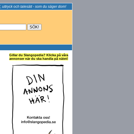
, uttryck och talesätt - som du säger dom!
Gillar du Slangopedia? Klicka på våra
annonser när du ska handla på nätet!