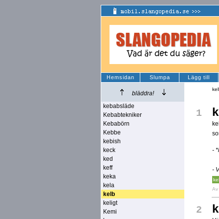
Hemsidan
Slumpa
Lägg till
ke
bläddra!
kebabsläde
k
1
Kebabtekniker
Kebabörn
ke
Kebbe
so
kebish
keck
- 
ked
keff
- 
keka
ke
kela
A
kelb
keligt
k
2
Kemi