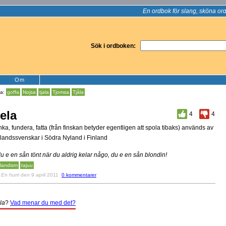
En ordbok för slang, sköna ord
Sök i ordboken:
Om
la:
goffa
Nojsa
tjala
Tjomsa
Tjåla
ela
4
4
nka, fundera, fatta (från finskan betyder egentligen att spola tibaks) används av
nlandssvenskar i Södra Nyland i Finland
du e en sån tönt när du aldrig kelar någo, du e en sån blondin!
nlandism
tajuu
v
En hurri
den 9 april 2011
0 kommentarer
la
?
Vad menar du med det?