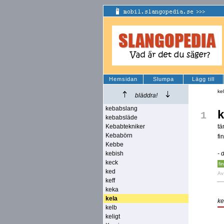
Hemsidan
Slumpa
Lägg till
ke
bläddra!
kebabslang
k
1
kebabsläde
Kebabtekniker
tä
Kebabörn
fi
Kebbe
kebish
- 
keck
fi
ked
A
keff
keka
kela
ke
kelb
keligt