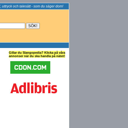
, uttryck och talesätt - som du säger dom!
Gillar du Slangopedia? Klicka på våra
annonser när du ska handla på nätet!