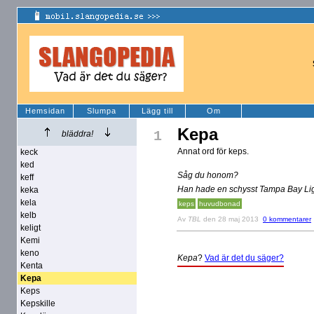
Hemsidan
Slumpa
Lägg till
Om
Kepa
1
bläddra!
Annat ord för keps.
keck
ked
Såg du honom?
keff
Han hade en schysst Tampa Bay Lig
keka
kela
keps
huvudbonad
kelb
Av
TBL
den 28 maj 2013
0 kommentarer
keligt
Kemi
keno
Kepa
?
Vad är det du säger?
Kenta
Kepa
Keps
Kepskille