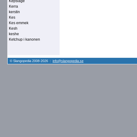
Kepsläge
Kerra
kerstin
Kes
Kes emmek
Kesh
keshe
Ketchup i kanonen
© Slangopedia 2008-2026 :
info@slangopedia.se