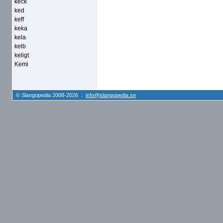
keck
ked
keff
keka
kela
kelb
keligt
Kemi
© Slangopedia 2008-2026 :
info@slangopedia.se