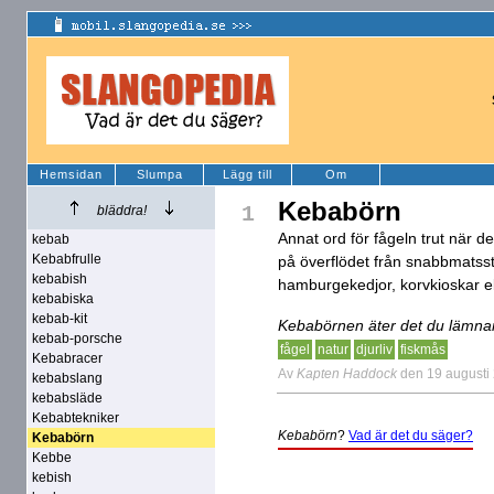
Hemsidan
Slumpa
Lägg till
Om
Kebabörn
1
bläddra!
Annat ord för fågeln trut när d
kebab
Kebabfrulle
på överflödet från snabbmatsst
kebabish
hamburgekedjor, korvkioskar el
kebabiska
kebab-kit
Kebabörnen äter det du lämnar
kebab-porsche
fågel
natur
djurliv
fiskmås
Kebabracer
Av
Kapten Haddock
den 19 augusti
kebabslang
kebabsläde
Kebabtekniker
Kebabörn
?
Vad är det du säger?
Kebabörn
Kebbe
kebish