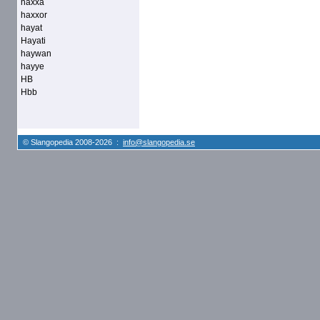
haxxa
haxxor
hayat
Hayati
haywan
hayye
HB
Hbb
© Slangopedia 2008-2026 :
info@slangopedia.se