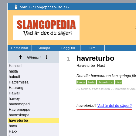
Hemsidan
Slumpa
Lägg till
Om
havreturbo
1
bläddra!
Havreturbo=Häst
Hassuni
hasta
Den där havreturbon kan springa jävl
hatouti
Hattfernissa
Havre
Turbo
Havreturbo
Häst
Haurang
Av
Rednal Pilifnoss
den 20 november 201
Hawaii
hawey
havremoped
havreturbo
?
Vad är det du säger?
Havremoppe
havreskrapa
havreturbo
haxa
Haxx