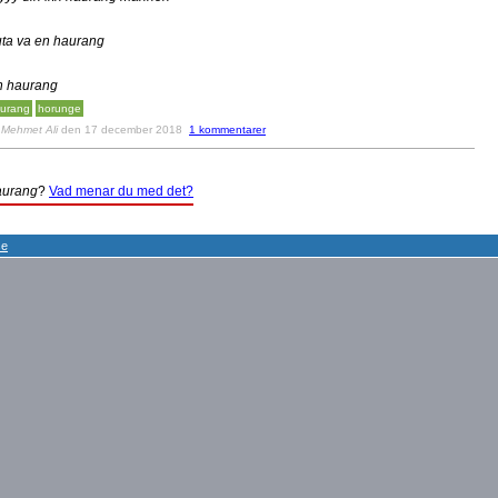
uta va en haurang
n haurang
urang
horunge
v
Mehmet Ali
den 17 december 2018
1 kommentarer
urang
?
Vad menar du med det?
se