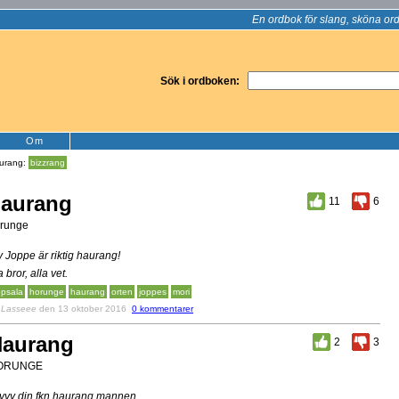
En ordbok för slang, sköna ord
Sök i ordboken:
Om
urang:
bizzrang
aurang
11
6
runge
y Joppe är riktig haurang!
a bror, alla vet.
psala
horunge
haurang
orten
joppes
mori
v
Lasseee
den 13 oktober 2016
0 kommentarer
aurang
2
3
ORUNGE
yyy din fkn haurang mannen