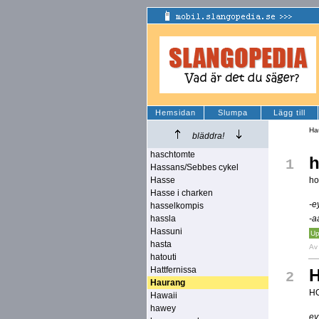
Hemsidan
Slumpa
Lägg till
Ha
bläddra!
haschtomte
h
1
Hassans/Sebbes cykel
Hasse
ho
Hasse i charken
-e
hasselkompis
hassla
-a
Hassuni
Up
hasta
A
hatouti
Hattfernissa
H
2
Haurang
H
Hawaii
hawey
ey