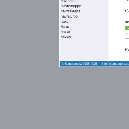
havremoped
Havremoppe
sl
havreskrapa
havreturbo
haxa
di
Haxx
ha
haxxa
A
haxxor
Ha
© Slangopedia 2008-2026 :
info@slangopedia.