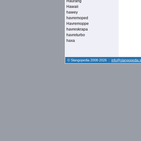
Haurang
Hawaii
hawey
havremoped
Havremoppe
havreskrapa
havreturbo
haxa
© Slangopedia 2008-2026 :
info@slangopedia.