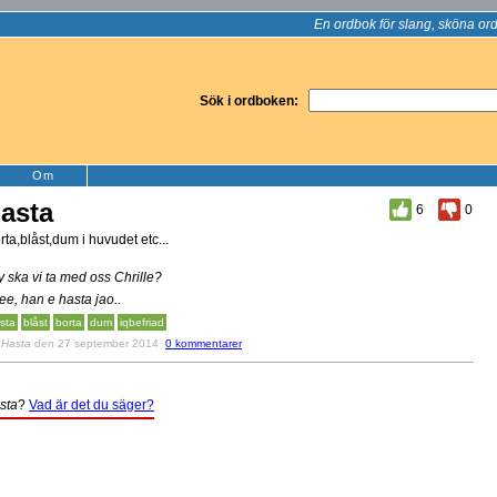
En ordbok för slang, sköna ord
Sök i ordboken:
Om
asta
6
0
rta,blåst,dum i huvudet etc...
y ska vi ta med oss Chrille?
ee, han e hasta jao..
sta
blåst
borta
dum
iqbefriad
v
Hasta
den 27 september 2014
0 kommentarer
sta
?
Vad är det du säger?