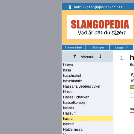
Hemsidan
Slumpa
Lägg till
h
1
bläddra!
Bo
Harva
hasa
-E
haschraket
-N
haschtomte
Hassans/Sebbes cykel
ha
Hasse
A
Hasse i charken
hasselkompis
hassla
ha
Hassuni
hasta
hatouti
Hattfernissa