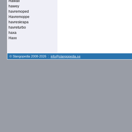
Hawaii
hawey
havremoped
Havremoppe
havreskrapa
havreturbo
haxa
Haxx
© Slangopedia 2008-2026 :
info@slangopedia.se