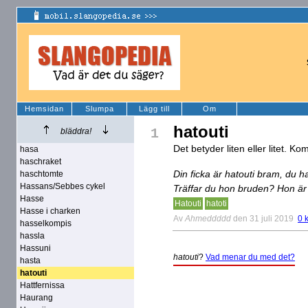
Hemsidan
Slumpa
Lägg till
Om
hatouti
1
bläddra!
Det betyder liten eller litet. K
hasa
haschraket
Din ficka är hatouti bram, du h
haschtomte
Hassans/Sebbes cykel
Träffar du hon bruden? Hon är h
Hasse
Hatouti
hatoti
Hasse i charken
Av
Ahmeddddd
den 31 juli 2019
0 
hasselkompis
hassla
Hassuni
hatouti
?
Vad menar du med det?
hasta
hatouti
Hattfernissa
Haurang