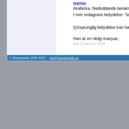
manyac
Arabiska. Nedsättande benämn
I mer ordagrann betydelse: "tar
(Ursprunglig betydelse kan ha 
Han är en riktig manyac.
den 22 januari 2020
© Slangopedia 2008-2026 :
info@slangopedia.se