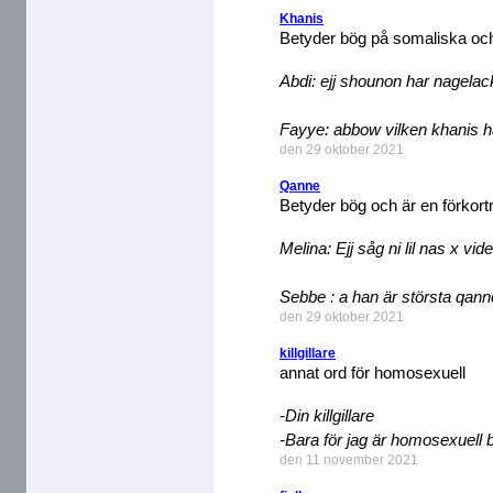
Khanis
Betyder bög på somaliska oc
Abdi: ejj shounon har nagelac
Fayye: abbow vilken khanis h
den 29 oktober 2021
Qanne
Betyder bög och är en förkortn
Melina: Ejj såg ni lil nas x vide
Sebbe : a han är största qan
den 29 oktober 2021
killgillare
annat ord för homosexuell
-Din killgillare
-Bara för jag är homosexuell 
den 11 november 2021