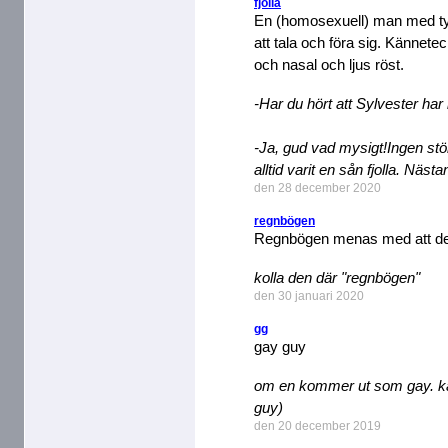
fjolla
En (homosexuell) man med typ
att tala och föra sig. Kännet
och nasal och ljus röst.
-Har du hört att Sylvester ha
-Ja, gud vad mysigt!Ingen stö
alltid varit en sån fjolla. Näst
den 28 december 2020
regnbögen
Regnbögen menas med att det 
kolla den där "regnbögen"
den 30 januari 2020
gg
gay guy
om en kommer ut som gay. ka
guy)
den 20 december 2019