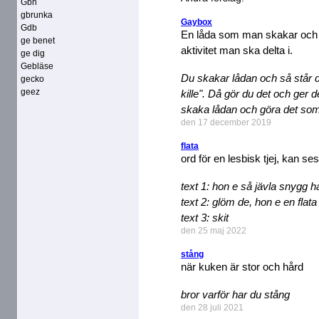
Gbn
gbrunka
Gaybox
Gdb
En låda som man skakar och s
ge benet
aktivitet man ska delta i.
ge dig
Gebläse
Du skakar lådan och så står
gecko
geez
kille". Då gör du det och ger 
skaka lådan och göra det som
den 17 december 2019
flata
ord för en lesbisk tjej, kan 
text 1: hon e så jävla snygg
text 2: glöm de, hon e en flata
text 3: skit
den 25 maj 2022
stång
när kuken är stor och hård
bror varför har du stång
den 28 juli 2021