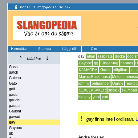
Hemsidan
Slumpa
Lägg till
Om
gay:
allan
asspirate
docka
dog sh
bläddra!
Gaybox
gg
Ginger-fag
hannes
H
Gass
KAMAGRA
Khanis
killgillare
kos
gatch
MarcusBackhausa
Melodihomose
Gatcho
Gato
johnny
peligander
Qanne
regnbö
gatt
SEXLEKSAKER
skit-kik
skumbad
gaubi
bla gay
yaoi
yuri
gauchi
gaupa
Gausht
!
gawad
gay
finns inte i ordlistan.
L
gay
Gaybox
gb
Andra förslag: