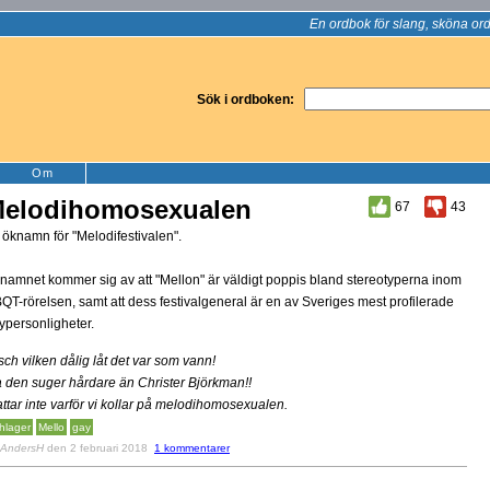
En ordbok för slang, sköna ord
Sök i ordboken:
Om
elodihomosexualen
67
43
t öknamn för "Melodifestivalen".
namnet kommer sig av att "Mellon" är väldigt poppis bland stereotyperna inom
QT-rörelsen, samt att dess festivalgeneral är en av Sveriges mest profilerade
ypersonligheter.
sch vilken dålig låt det var som vann!
a den suger hårdare än Christer Björkman!!
attar inte varför vi kollar på melodihomosexualen.
hlager
Mello
gay
AndersH
den 2 februari 2018
1 kommentarer