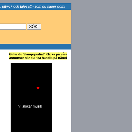
, uttryck och talesätt - som du säger dom!
Gillar du Slangopedia? Klicka på våra
annonser när du ska handla på nätet!