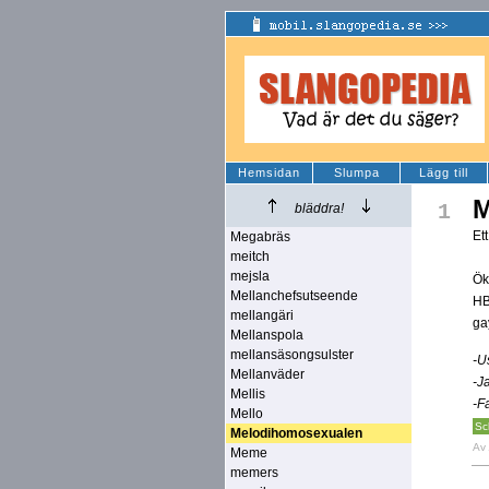
Hemsidan
Slumpa
Lägg till
M
1
bläddra!
Et
Megabräs
meitch
mejsla
Ök
Mellanchefsutseende
HB
mellangäri
ga
Mellanspola
mellansäsongsulster
-U
Mellanväder
-J
Mellis
-F
Mello
Sc
Melodihomosexualen
Av
Meme
memers