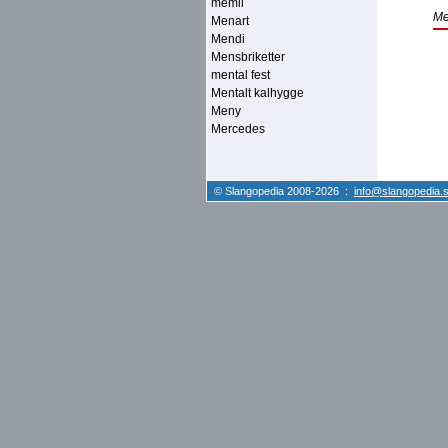
memil
Me
Menart
Mendi
Mensbriketter
mental fest
Mentalt kalhygge
Meny
Mercedes
© Slangopedia 2008-2026 :
info@slangopedia.