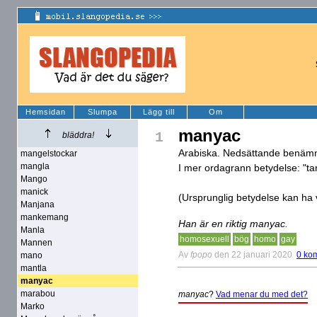
Hemsidan
Slumpa
Lägg till
Om
manyac
1
bläddra!
Arabiska. Nedsättande benämni
mangelstockar
mangla
I mer ordagrann betydelse: "tar 
Mango
manick
(Ursprunglig betydelse kan ha v
Manjana
mankemang
Han är en riktig manyac.
Manla
homosexuell
bög
homo
gay
Mannen
Av
fpopo
den 22 januari 2020
0 ko
mano
mantla
manyac
marabou
manyac
?
Vad menar du med det?
Marko