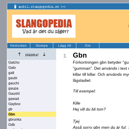
Hemsidan
Slumpa
Lägg till
Om
Gbn
1
bläddra!
Förkortningen gbn betyder "g
Gatcho
Gato
"gumman". Det används i text och 
gatt
killar till killar. Och används
gaubi
lågstadiet.
gauchi
gaupa
Till exempel:
Gausht
gawad
Kille
Gaybox
Hej vill du bli tsm?
gb
Gbn
gbrunka
Tjej
Gdb
Asså sorry gbn men du är ful. ;*