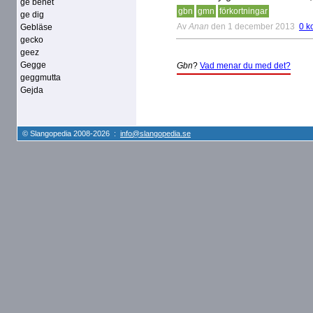
ge benet
gbn
gmn
förkortningar
ge dig
Av
Anan
den 1 december 2013
0 k
Gebläse
gecko
geez
Gegge
Gbn
?
Vad menar du med det?
geggmutta
Gejda
© Slangopedia 2008-2026 :
info@slangopedia.se