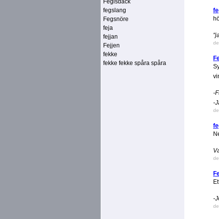
Fegisdäck
fegslang
fe
hö
Fegsnöre
feja
"j
fejjan
de
Fejjen
fekke
F
fekke fekke spåra spåra
Sy
v
-F
-J
de
f
Ne
Va
de
F
Et
-J
de