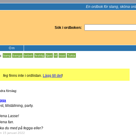
En ordbok för slang, sköna ord
Sök i ordboken:
Om
g:
bang
banga
bebek
feshlig
fjant
hf
trast
Tukta
!
feg
finns inte i ordlistan.
Lägg till det
!
dra förslag:
egga
st, tillställning, party.
jena Lasse!
jena fan.
ka du med på fegga eller?
n 15 januari 2022