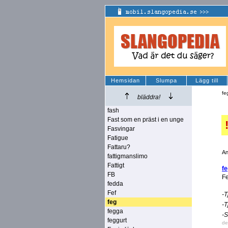
Hemsidan
Slumpa
Lägg till
fe
bläddra!
fash
Fast som en präst i en unge
Fasvingar
Fatigue
Fattaru?
An
fattigmanslimo
Fattigt
f
FB
Fe
fedda
Fef
-T
feg
-T
fegga
-S
feggurt
de