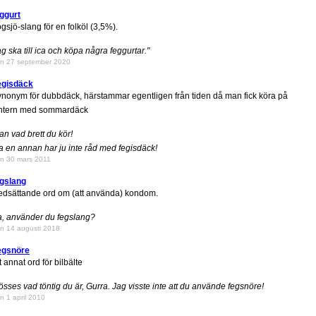
ggurt
gsjö-slang för en folköl (3,5%).
ag ska till ica och köpa några feggurtar."
n 27 september 2020
egisdäck
nonym för dubbdäck, härstammar egentligen från tiden då man fick köra på
intern med sommardäck
an vad brett du kör!
a en annan har ju inte råd med fegisdäck!
n 30 mars 2011
egslang
dsättande ord om (att använda) kondom.
, använder du fegslang?
n 14 augusti 2018
egsnöre
t annat ord för bilbälte
össes vad töntig du är, Gurra. Jag visste inte att du använde fegsnöre!
n 1 april 2010