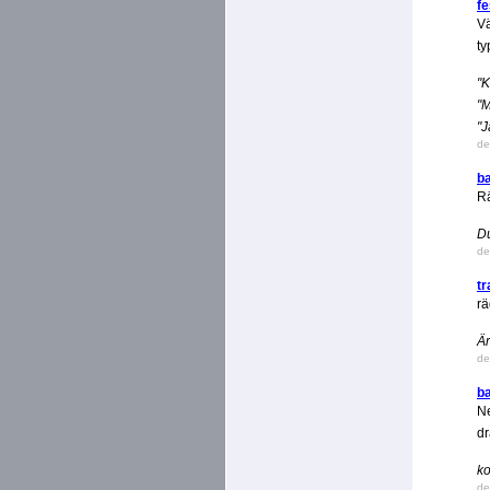
fe
Vä
ty
"K
"M
"J
de
b
R
Du
de
tr
rä
Är
de
b
Ne
dr
ko
de