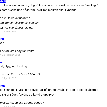
shlig
rmlänskt ord för mesig, feg. Ofta i situationer som kan anses vara "smutsiga",
p som plocka upp något smutsigt från marken eller liknande.
an du torka av bordet?"
ed den där äckliga disktrasan?!"
aa, var inte så feschlig nu!"
n 27 mars 2016
ang
ädd
 är väl inte bang för klättra?
n 13 februari 2025
ast
dd, blyg, feg, försiktig
 du trast för att stöta på bönan?
n 19 juni 2010
anga
dsättande uttryck som betyder att på grund av rädsla, feghet eller osäkerhet
a sig ur något. Används ofta vid grupptryck.
m igen nu, du ska väl inte banga?
n 21 juli 2008