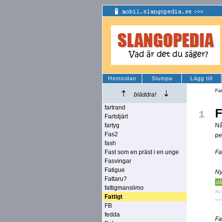
Hemsidan
Slumpa
Lägg till
Fat
bläddra!
fartrand
F
1
Fartstjärt
fartyg
Nå
Fas2
pe
fash
Fast som en präst i en unge
Fa
Fasvingar
Fatigue
Ny
Fattaru?
då
fattigmanslimo
A
Fattigt
FB
fedda
Fa