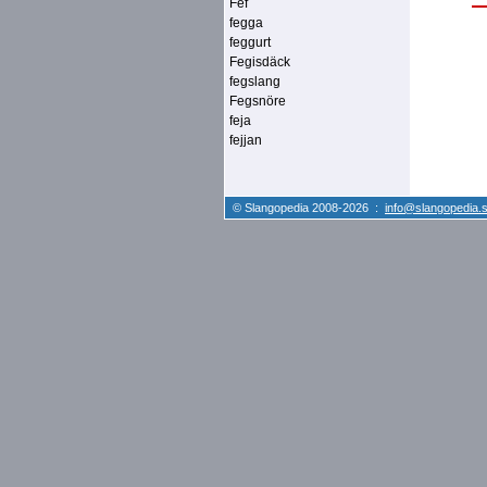
Fef
fegga
feggurt
Fegisdäck
fegslang
Fegsnöre
feja
fejjan
© Slangopedia 2008-2026 :
info@slangopedia.