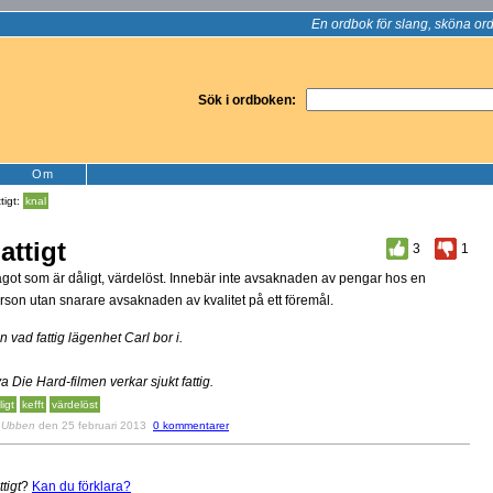
En ordbok för slang, sköna ord
Sök i ordboken:
Om
tigt:
knal
attigt
3
1
got som är dåligt, värdelöst. Innebär inte avsaknaden av pengar hos en
rson utan snarare avsaknaden av kvalitet på ett föremål.
n vad fattig lägenhet Carl bor i.
a Die Hard-filmen verkar sjukt fattig.
ligt
kefft
värdelöst
v
Ubben
den 25 februari 2013
0 kommentarer
ttigt
?
Kan du förklara?