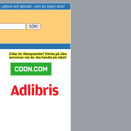
, uttryck och talesätt - som du säger dom!
Gillar du Slangopedia? Klicka på våra
annonser när du ska handla på nätet!