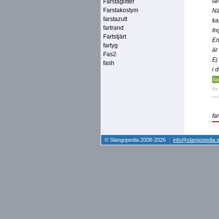
fa
Farstaglitter
Farstakostym
Nä
farstazutt
ka
fartrand
In
Fartstjärt
En
fartyg
är
Fas2
Ej
fash
i 
far
A
fa
© Slangopedia 2008-2026 :
info@slangopedia.