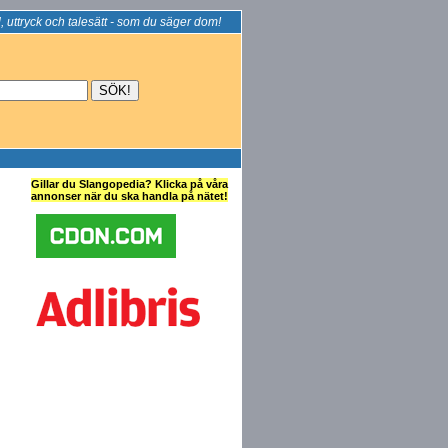
, uttryck och talesätt - som du säger dom!
Gillar du Slangopedia? Klicka på våra
annonser när du ska handla på nätet!