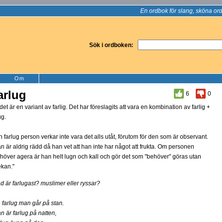
En ordbok för slang, sköna ord
Sök i ordboken:
Om
arlug
6
0
det är en variant av farlig. Det har föreslagits att vara en kombination av farlig +
ug.
n farlug person verkar inte vara det alls utåt, förutom för den som är observant.
n är aldrig rädd då han vet att han inte har något att frukta. Om personen
höver agera är han helt lugn och kall och gör det som "behöver" göras utan
ekan."
d är farlugast? muslimer eller ryssar?
 farlug man går på stan.
n är farlug på natten,