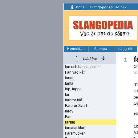
Hemsidan
Slumpa
Lägg till
f
1
bläddra!
Or
fan och hans moster
Fan vad kåt!
sl
fanah
fanta
"E
fap, fappa
Ha
far
be
farbror blå
tv
Farbror Svart
fardy
Va
Fari
farlug
En
farsatacklare
Ha
Farsmucken