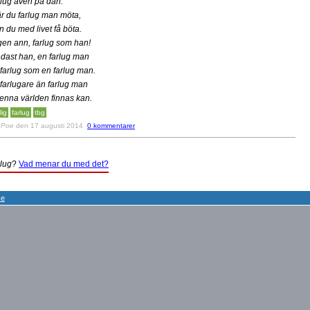
rlug även på dan.
r du farlug man möta,
n du med livet få böta.
gen ann, farlug som han!
dast han, en farlug man
 farlug som en farlug man.
 farlugare än farlug man
denna världen finnas kan.
lig
farlug
tbg
v
Poe
den 17 augusti 2014
0 kommentarer
rlug
?
Vad menar du med det?
se