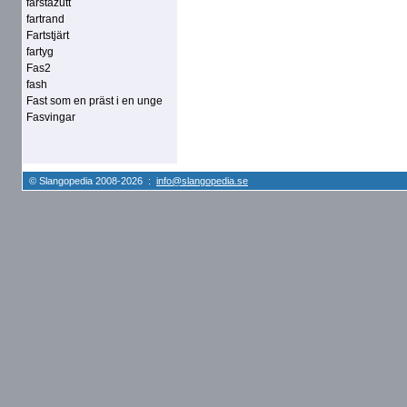
farstazutt
fartrand
Fartstjärt
fartyg
Fas2
fash
Fast som en präst i en unge
Fasvingar
© Slangopedia 2008-2026 :
info@slangopedia.se