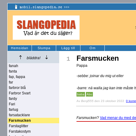
Hemsidan
Slumpa
Lägg till
Om
Farsmucken
1
bläddra!
Pappa
fanah
fanta
-sebbe: joinar du mig ut eller
fap, fappa
far
farbror blå
-barre: nä walla jag kan inte måste
Farbror Svart
baba
Abo
fardy
Av
Benji555
den 23 oktober 2022
0 komm
Fari
farlug
farsatacklare
Farsmucken
?
Vad menar du med de
Farsmucken
Farstaglitter
Farstakostym