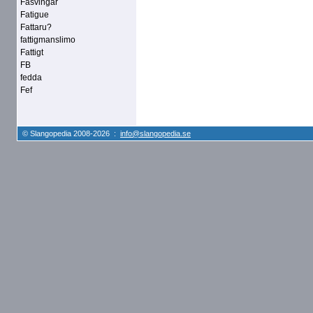
Fasvingar
Fatigue
Fattaru?
fattigmanslimo
Fattigt
FB
fedda
Fef
© Slangopedia 2008-2026 :
info@slangopedia.se