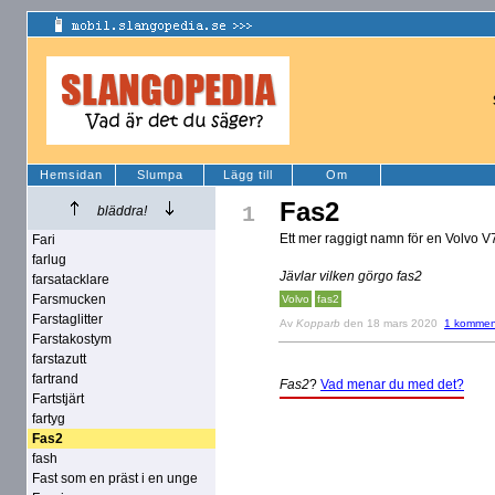
Hemsidan
Slumpa
Lägg till
Om
Fas2
1
bläddra!
Ett mer raggigt namn för en Volvo 
Fari
farlug
Jävlar vilken görgo fas2
farsatacklare
Farsmucken
Volvo
fas2
Farstaglitter
Av
Kopparb
den 18 mars 2020
1 kommen
Farstakostym
farstazutt
fartrand
Fas2
?
Vad menar du med det?
Fartstjärt
fartyg
Fas2
fash
Fast som en präst i en unge