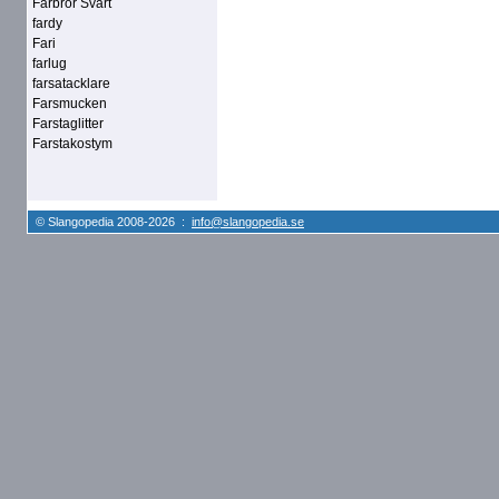
Farbror Svart
fardy
Fari
farlug
farsatacklare
Farsmucken
Farstaglitter
Farstakostym
© Slangopedia 2008-2026 :
info@slangopedia.se