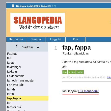
Hemsidan
Slumpa
Lägg till
Om
fap, fappa
1
bläddra!
Runka, lufta nicklas
Faghag
fail
Fan vad jag ska fappa till bilden av 
fajtas
kåt
fakirsnigel
fakka ur
fap
fappa
runka
Faktazombie
Av
Silferhielm
den 10 december 2012
0 k
fan och hans moster
Fan vad kåt!
fanah
fap, fappa
?
Hur menar du?
fanta
fap, fappa
far
farbror blå