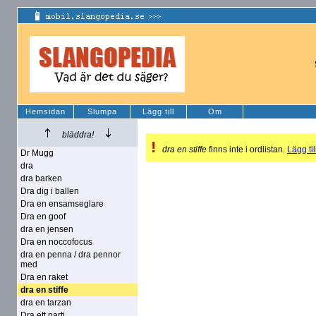
Hemsidan
Slumpa
Lägg till
Om
bläddra!
!
dra en stiffe
finns inte i ordlistan.
Lägg til
Dr Mugg
dra
dra barken
Dra dig i ballen
Dra en ensamseglare
Dra en goof
dra en jensen
Dra en noccofocus
dra en penna / dra pennor
med
Dra en raket
dra en stiffe
dra en tarzan
Dra ett parti