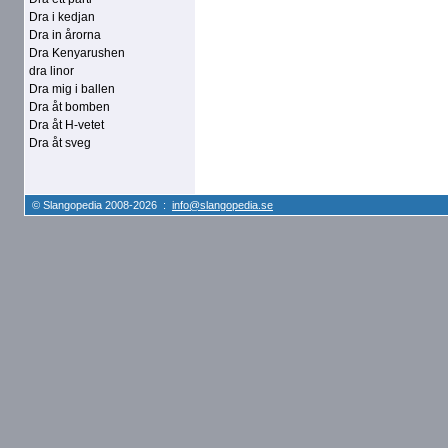
Dra i kedjan
Dra in årorna
Dra Kenyarushen
dra linor
Dra mig i ballen
Dra åt bomben
Dra åt H-vetet
Dra åt sveg
© Slangopedia 2008-2026 :
info@slangopedia.se