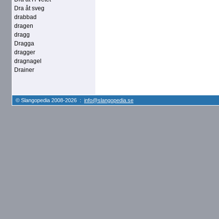
Dra åt sveg
drabbad
dragen
dragg
Dragga
dragger
dragnagel
Drainer
© Slangopedia 2008-2026 :
info@slangopedia.se