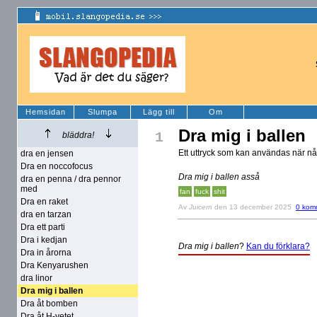
Hemsidan
Slumpa
Lägg till
Om
Dra mig i ballen
1
bläddra!
Ett uttryck som kan användas när någ
dra en jensen
Dra en noccofocus
Dra mig i ballen asså
dra en penna / dra pennor
med
fan
fuck
shit
Dra en raket
Av
Juicern
den 13 december 2025
0 kom
dra en tarzan
Dra ett parti
Dra i kedjan
Dra mig i ballen
?
Kan du förklara?
Dra in årorna
Dra Kenyarushen
dra linor
Dra mig i ballen
Dra åt bomben
Dra åt H-vetet