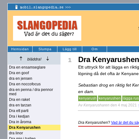
Hemsidan
Slumpa
Lägg till
Om
Dra Kenyarushe
1
bläddra!
Ett uttryck för att lägga en rikti
Dra en ensamseglare
Dra en goof
löpning då det ofta är Kenyan
dra en jensen
Dra en noccofocus
Sebastian drog en riktig fet K
dra en penna / dra pennor
en dam.
med
kenyarush
kenyarushen
lägga ru
Dra en raket
Av
Kenyarusharen
den 4 maj 2021
dra en tarzan
Dra ett parti
Dra i kedjan
Dra in årorna
Dra Kenyarushen
?
Vad är det du s
Dra Kenyarushen
dra linor
Dra mig i ballen