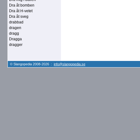
Dra åt bomben
Dra åt H-vetet
Dra åt sveg
drabbad
dragen
dragg
Dragga
dragger
© Slangopedia 2008-2026 :
info@slangopedia.se