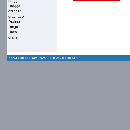
dragg
Dragga
dragger
dragnagel
Drainer
Drajja
Drake
dralla
© Slangopedia 2008-2026 :
info@slangopedia.se