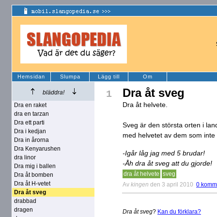
Hemsidan
Slumpa
Lägg till
Om
Dra åt sveg
1
bläddra!
Dra åt helvete.
Dra en raket
dra en tarzan
Dra ett parti
Sveg är den största orten i la
Dra i kedjan
med helvetet av dem som inte 
Dra in årorna
Dra Kenyarushen
-Igår låg jag med 5 brudar!
dra linor
-Åh dra åt sveg att du gjorde!
Dra mig i ballen
dra åt helvete
sveg
Dra åt bomben
Dra åt H-vetet
Av
kingen
den 3 april 2010
0 komm
Dra åt sveg
drabbad
dragen
Dra åt sveg
?
Kan du förklara?