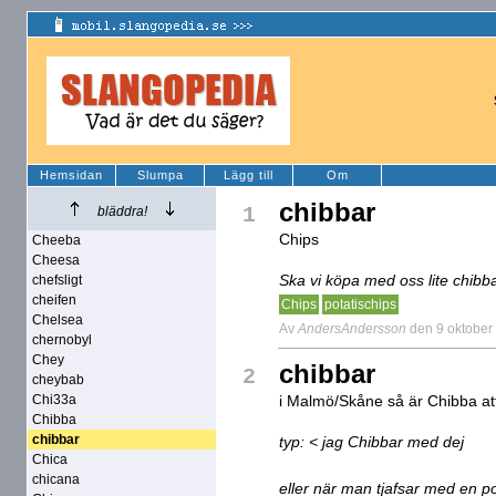
Hemsidan
Slumpa
Lägg till
Om
chibbar
1
bläddra!
Chips
Cheeba
Cheesa
Ska vi köpa med oss lite chibbar
chefsligt
cheifen
Chips
potatischips
Chelsea
Av
AndersAndersson
den 9 oktober
chernobyl
Chey
chibbar
2
cheybab
Chi33a
i Malmö/Skåne så är Chibba att
Chibba
chibbar
typ: < jag Chibbar med dej
Chica
chicana
eller när man tjafsar med en po