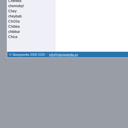
Chelsea
chernobyl
Chey
cheybab
Chi33a
Chibba
chibbar
Chica
© Slangopedia 2008-2026 :
info@slangopedia.se