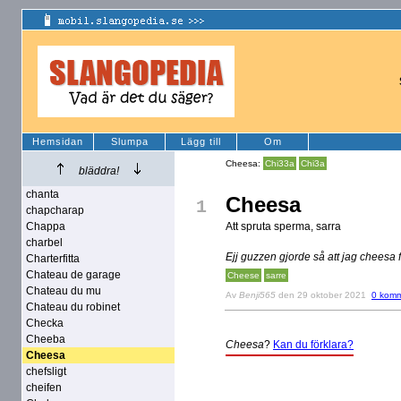
Hemsidan
Slumpa
Lägg till
Om
Cheesa:
Chi33a
Chi3a
bläddra!
chanta
Cheesa
1
chapcharap
Chappa
Att spruta sperma, sarra
charbel
Ejj guzzen gjorde så att jag cheesa fö
Charterfitta
Chateau de garage
Cheese
sarre
Chateau du mu
Av
Benji565
den 29 oktober 2021
0 komm
Chateau du robinet
Checka
Cheeba
Cheesa
?
Kan du förklara?
Cheesa
chefsligt
cheifen